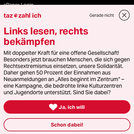
ePaper Login
taz
zahl ich
Gerade nicht

Downloads für Abonnierende
Links lesen, rechts
bekämpfen
© 2026 taz Verlags und Vertriebs GmbH
Alle Rechte vorbehalten. Bei rechtlichen Fragen oder für Genehmigungen
Mit doppelter Kraft für eine offene Gesellschaft!
wenden Sie sich bitte an
lizenzen@taz.de
Besonders jetzt brauchen Menschen, die sich gegen
Rechtsextremismus einsetzen, unsere Solidarität.
Daher gehen 50 Prozent der Einnahmen aus
Feedback
Redaktionsstatut
Kommune-Richtlinien
KI-
Neuanmeldungen an „Alles beginnt im Zentrum“ –
eine Kampagne, die bedrohte linke Kulturzentren
Leitlinie
Informant
Datenschutz
Impressum
AGB
und Jugendorte unterstützt. Sind Sie dabei?
Seitenwende
Einwilligungen widerrufen (Ads)

Ja, ich will
Schon dabei!