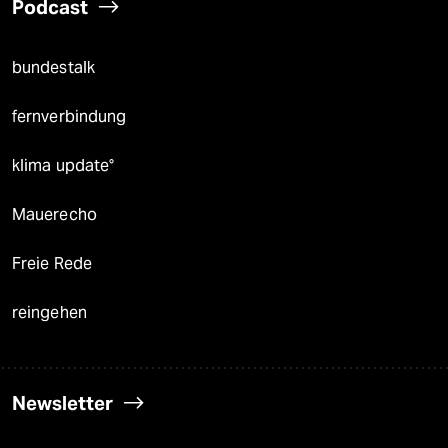
Podcast
bundestalk
fernverbindung
klima update°
Mauerecho
Freie Rede
reingehen
Newsletter