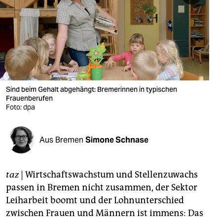
berlin
nord
wahrheit
verlag
verlag
Sind beim Gehalt abgehängt: Bremerinnen in typischen
Frauenberufen
veranstaltungen
Foto: dpa
shop
Aus Bremen
Simone Schnase
fragen & hilfe
unterstützen
taz
| Wirtschaftswachstum und Stellenzuwachs
abo
passen in Bremen nicht zusammen, der Sektor
Leiharbeit boomt und der Lohnunterschied
genossenschaft
zwischen Frauen und Männern ist immens: Das