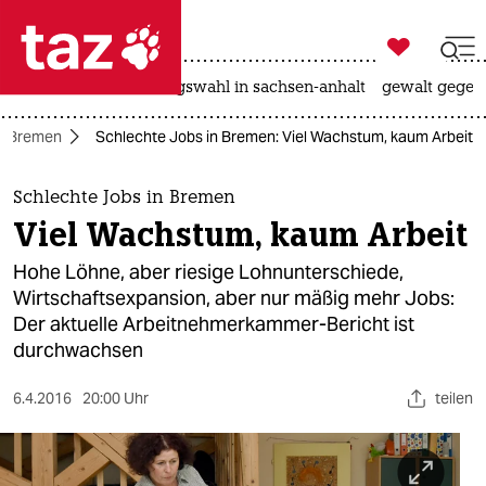

taz zahl ich
hitze
surfen
landtagswahl in sachsen-anhalt
gewalt gegen

taz zahl ich
Bremen
Schlechte Jobs in Bremen: Viel Wachstum, kaum Arbeit
taz zahl ich
themen
Schlechte Jobs in Bremen
Viel Wachstum, kaum Arbeit
politik
Hohe Löhne, aber riesige Lohnunterschiede,
öko
Wirtschaftsexpansion, aber nur mäßig mehr Jobs:
Der aktuelle Arbeitnehmerkammer-Bericht ist
gesellschaft
durchwachsen
kultur
6.4.2016
20:00 Uhr
teilen
sport