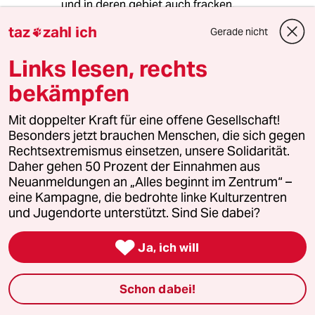
und in deren gebiet auch fracken.
da gibt es zur zeit großen widerstand. und ich
taz
zahl ich
Gerade nicht

gehe davon aus
das das da eskaliert.
Links lesen, rechts
schaut euch mal die american native sites bei
facebook
bekämpfen
an.
oder unterhaltet euch mit denen vom radio.
Mit doppelter Kraft für eine offene Gesellschaft!
Besonders jetzt brauchen Menschen, die sich gegen
http://www.kiliradio.org/kiliradio.org/KILI_home
Rechtsextremismus einsetzen, unsere Solidarität.
.html
Daher gehen 50 Prozent der Einnahmen aus
Neuanmeldungen an „Alles beginnt im Zentrum“ –
eine Kampagne, die bedrohte linke Kulturzentren
und Jugendorte unterstützt. Sind Sie dabei?
Eva
E
20.02.2013
,
07:17 Uhr

Ja, ich will
Fakten wie (was ich nicht wusste!) dass es
schon in den 60er Jahren Fracking-Versuche
gegeben hat, sind ja zunächst mal wertneutral.
Schon dabei!
Hingegen liefern die Erfahrungen in den USA
so viel Gegenargumente, dass man die