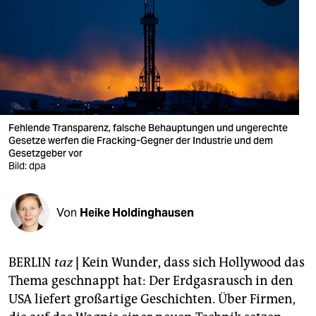
berlin
nord
wahrheit
verlag
verlag
Fehlende Transparenz, falsche Behauptungen und ungerechte
Gesetze werfen die Fracking-Gegner der Industrie und dem
veranstaltungen
Gesetzgeber vor
Bild: dpa
shop
fragen & hilfe
Von
Heike Holdinghausen
unterstützen
BERLIN
taz
|
Kein Wunder, dass sich Hollywood das
abo
Thema geschnappt hat: Der Erdgasrausch in den
genossenschaft
USA liefert großartige Geschichten. Über Firmen,