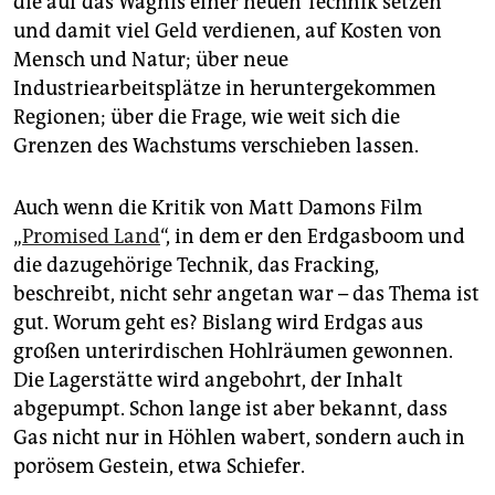
die auf das Wagnis einer neuen Technik setzen
epaper login
und damit viel Geld verdienen, auf Kosten von
Mensch und Natur; über neue
Industriearbeitsplätze in heruntergekommen
Regionen; über die Frage, wie weit sich die
Grenzen des Wachstums verschieben lassen.
Auch wenn die Kritik von Matt Damons Film
„
Promised Land
“, in dem er den Erdgasboom und
die dazugehörige Technik, das Fracking,
beschreibt, nicht sehr angetan war – das Thema ist
gut. Worum geht es? Bislang wird Erdgas aus
großen unterirdischen Hohlräumen gewonnen.
Die Lagerstätte wird angebohrt, der Inhalt
abgepumpt. Schon lange ist aber bekannt, dass
Gas nicht nur in Höhlen wabert, sondern auch in
porösem Gestein, etwa Schiefer.