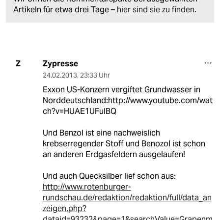
Artikeln für etwa drei Tage –
hier sind sie zu finden
.
Zypresse
Z
24.02.2013
,
23:33 Uhr
Exxon US-Konzern vergiftet Grundwasser in
Norddeutschland:http://www.youtube.com/wat
ch?v=HUAE1UFuIBQ
Und Benzol ist eine nachweislich
krebserregender Stoff und Benozol ist schon
an anderen Erdgasfeldern ausgelaufen!
Und auch Quecksilber lief schon aus:
http://www.rotenburger-
rundschau.de/redaktion/redaktion/full/data_an
zeigen.php?
dataid=93232&page=1&searchValue=Grapenm