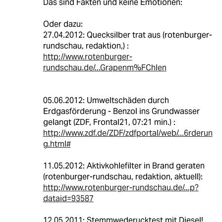
Das sind Fakten und keine Emotionen:
Oder dazu:
27.04.2012: Quecksilber trat aus (rotenburger-
rundschau, redaktion,) :
http://www.rotenburger-
rundschau.de/...Grapenm%FChlen
05.06.2012: Umweltschäden durch
Erdgasförderung - Benzol ins Grundwasser
gelangt (ZDF, Frontal21, 07:21 min.) :
http://www.zdf.de/ZDF/zdfportal/web/...6rderun
g.html#
11.05.2012: Aktivkohlefilter in Brand geraten
(rotenburger-rundschau, redaktion, aktuell):
http://www.rotenburger-rundschau.de/...p?
dataid=93587
12.05.2011: Stemmwederucktest mit Diesel!