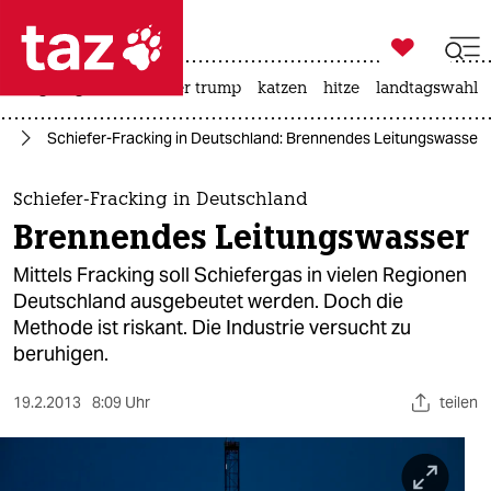

taz zahl ich
bergsteigen
usa unter trump
katzen
hitze
landtagswahl i

taz zahl ich
ie
Schiefer-Fracking in Deutschland: Brennendes Leitungswasser
taz zahl ich
themen
Schiefer-Fracking in Deutschland
Brennendes Leitungswasser
politik
Mittels Fracking soll Schiefergas in vielen Regionen
öko
Deutschland ausgebeutet werden. Doch die
Methode ist riskant. Die Industrie versucht zu
gesellschaft
beruhigen.
kultur
19.2.2013
8:09 Uhr
teilen
sport