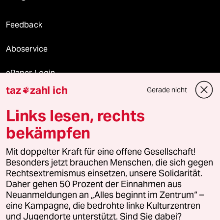
Feedback
Aboservice
ePaper Login
taz
zahl ich
Gerade nicht

Downloads für Abonnierende
Links lesen, rechts
bekämpfen
© 2026 taz Verlags und Vertriebs GmbH
Mit doppelter Kraft für eine offene Gesellschaft!
Alle Rechte vorbehalten. Bei rechtlichen Fragen oder für Genehmigungen
wenden Sie sich bitte an
lizenzen@taz.de
Besonders jetzt brauchen Menschen, die sich gegen
Rechtsextremismus einsetzen, unsere Solidarität.
Daher gehen 50 Prozent der Einnahmen aus
Feedback
Redaktionsstatut
Kommune-Richtlinien
KI-
Neuanmeldungen an „Alles beginnt im Zentrum“ –
eine Kampagne, die bedrohte linke Kulturzentren
Leitlinie
Informant
Datenschutz
Impressum
AGB
und Jugendorte unterstützt. Sind Sie dabei?