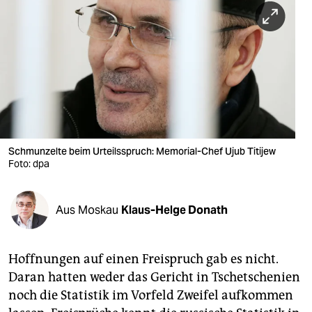
berlin
nord
wahrheit
verlag
verlag
veranstaltungen
Schmunzelte beim Urteilsspruch: Memorial-Chef Ujub Titijew
Foto: dpa
shop
fragen & hilfe
Aus Moskau
Klaus-Helge Donath
unterstützen
Hoffnungen auf einen Freispruch gab es nicht.
abo
Daran hatten weder das Gericht in Tschetschenien
genossenschaft
noch die Statistik im Vorfeld Zweifel aufkommen