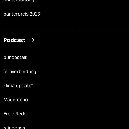
panterpreis 2026
Podcast
bundestalk
fernverbindung
klima update°
Mauerecho
Freie Rede
reingehen