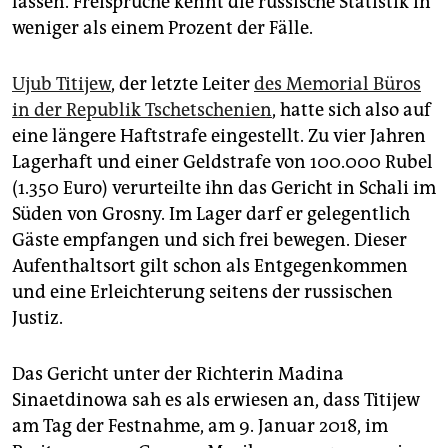
lassen. Freisprüche kennt die russische Statistik in
epaper login
weniger als einem Prozent der Fälle.
Ujub Titijew
, der letzte Leiter
des Memorial Büros
in der Republik Tschetschenien
, hatte sich also auf
eine längere Haftstrafe eingestellt. Zu vier Jahren
Lagerhaft und einer Geldstrafe von 100.000 Rubel
(1.350 Euro) verurteilte ihn das Gericht in Schali im
Süden von Grosny. Im Lager darf er gelegentlich
Gäste empfangen und sich frei bewegen. Dieser
Aufenthaltsort gilt schon als Entgegenkommen
und eine Erleichterung seitens der russischen
Justiz.
Das Gericht unter der Richterin Madina
Sinaetdinowa sah es als erwiesen an, dass Titijew
am Tag der Festnahme, am 9. Januar 2018, im