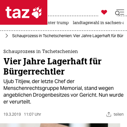

taz zahl ich
nahost-konflikt
usa unter trump
landtagswahl in sachsen-an

taz zahl ich
pa
Schauprozess in Tschetschenien: Vier Jahre Lagerhaft für Bürge
taz zahl ich
themen
Schauprozess in Tschetschenien
Vier Jahre Lagerhaft für
politik
Bürgerrechtler
öko
Ujub Titijew, der letzte Chef der
Menschenrechtsgruppe Memorial, stand wegen
gesellschaft
angeblichen Drogenbesitzes vor Gericht. Nun wurde
er verurteilt.
kultur
sport
19.3.2019
11:07 Uhr
teilen