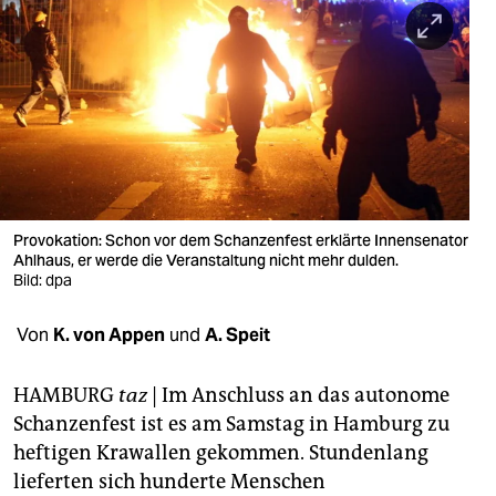
berlin
nord
wahrheit
verlag
verlag
veranstaltungen
Provokation: Schon vor dem Schanzenfest erklärte Innensenator
Ahlhaus, er werde die Veranstaltung nicht mehr dulden.
shop
Bild: dpa
fragen & hilfe
Von
K. von Appen
und
A. Speit
unterstützen
HAMBURG
taz
| Im Anschluss an das autonome
abo
Schanzenfest ist es am Samstag in Hamburg zu
heftigen Krawallen gekommen. Stundenlang
genossenschaft
lieferten sich hunderte Menschen