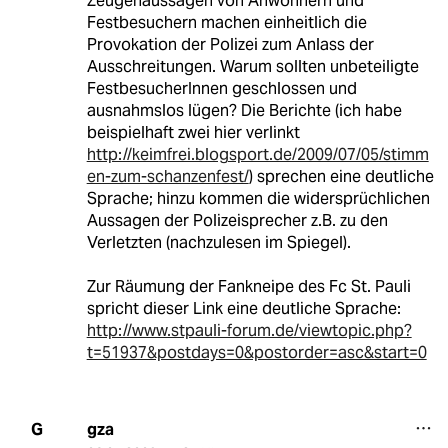
Zeugenaussagen von Anwohnern und
Festbesuchern machen einheitlich die
Provokation der Polizei zum Anlass der
Ausschreitungen. Warum sollten unbeteiligte
FestbesucherInnen geschlossen und
ausnahmslos lügen? Die Berichte (ich habe
beispielhaft zwei hier verlinkt
http://keimfrei.blogsport.de/2009/07/05/stimm
en-zum-schanzenfest/
) sprechen eine deutliche
Sprache; hinzu kommen die widersprüchlichen
Aussagen der Polizeisprecher z.B. zu den
Verletzten (nachzulesen im Spiegel).
Zur Räumung der Fankneipe des Fc St. Pauli
spricht dieser Link eine deutliche Sprache:
http://www.stpauli-forum.de/viewtopic.php?
t=51937&postdays=0&postorder=asc&start=0
gza
G