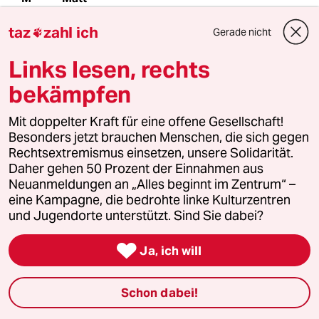
06.07.2009
,
13:39 Uhr
taz
zahl ich
Gerade nicht

Die Polizei hat definitiv provoziert, indem sie
bereits um 18h überall ihre gepanzerten
Links lesen, rechts
Einsatzkräfte postiert hat - und mit ihnen durch
die mehr als ausgelassene Szene trampeln ließ.
bekämpfen
Die Herren und Damen von schwarzen Block
Mit doppelter Kraft für eine offene Gesellschaft!
( .. und ich meine diese - und nicht die
Besonders jetzt brauchen Menschen, die sich gegen
Erlebnistouristen) haben leider keinerlei
Rechtsextremismus einsetzen, unsere Solidarität.
erkennbare Aussage hinterlassen.
Daher gehen 50 Prozent der Einnahmen aus
Neuanmeldungen an „Alles beginnt im Zentrum“ –
VW-Busse demoliert. Benz-Cabrio daneben
eine Kampagne, die bedrohte linke Kulturzentren
unversehrt.
und Jugendorte unterstützt. Sind Sie dabei?
Zoogeschäft demoliert. Markenklamottenladen
unversehrt.

Ja, ich will
Sowas unpolitisches und dummes wie den
schwarzen Block auf dem Schanzenfest 2009
Schon dabei!
sieht man sonst
echt nur bei Fussball-Hools.