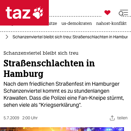

taz zahl ich
krieg in der ukraine
hitze
us-demokraten
nahost-konflikt

taz zahl ich
rd
Schanzenviertel bleibt sich treu: Straßenschlachten in Hamburg
taz zahl ich
themen
Schanzenviertel bleibt sich treu
Straßenschlachten in
politik
Hamburg
öko
Nach dem friedlichen Straßenfest im Hamburger
Schanzenviertel kommt es zu stundenlangen
gesellschaft
Krawallen. Dass die Polizei eine Fan-Kneipe stürmt,
sehen viele als "Kriegserklärung".
kultur
sport
5.7.2009
2:00 Uhr
teilen