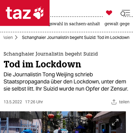

taz zahl ich
hitze
surfen
landtagswahl in sachsen-anhalt
gewalt gegen

taz zahl ich
Asien
Schanghaier Journalistin begeht Suizid: Tod im Lockdown
taz zahl ich
themen
Schanghaier Journalistin begeht Suizid
Tod im Lockdown
politik
Die Journalistin Tong Weijing schrieb
öko
Staatspropaganda über den Lockdown, unter dem
sie selbst litt. Ihr Suizid wurde nun Opfer der Zensur.
gesellschaft
13.5.2022
17:26 Uhr
teilen
kultur
sport