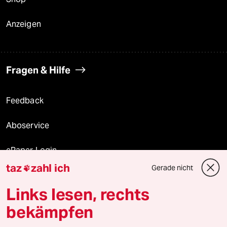
Anzeigen
Fragen & Hilfe
Feedback
Aboservice
ePaper Login
taz
zahl ich
Gerade nicht

Downloads für Abonnierende
Links lesen, rechts
bekämpfen
© 2026 taz Verlags und Vertriebs GmbH