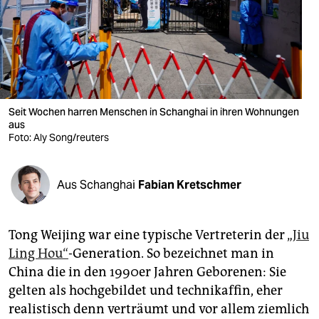
berlin
nord
wahrheit
verlag
Seit Wochen harren Menschen in Schanghai in ihren Wohnungen
verlag
aus
Foto: Aly Song/reuters
veranstaltungen
shop
Aus Schanghai
Fabian Kretschmer
fragen & hilfe
Tong Weijing war eine typische Vertreterin der „
Jiu
unterstützen
Ling Hou“
-Generation. So bezeichnet man in
abo
China die in den 1990er Jahren Geborenen: Sie
gelten als hochgebildet und technikaffin, eher
genossenschaft
realistisch denn verträumt und vor allem ziemlich