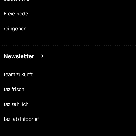
Freie Rede
reingehen
Newsletter
team zukunft
taz frisch
taz zahl ich
taz lab Infobrief