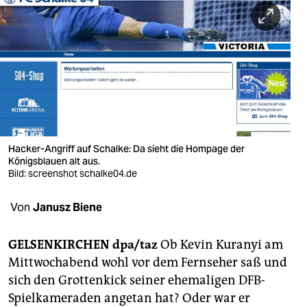
berlin
nord
wahrheit
verlag
verlag
veranstaltungen
Hacker-Angriff auf Schalke: Da sieht die Hompage der
Königsblauen alt aus.
Bild: screenshot schalke04.de
shop
fragen & hilfe
Von
Janusz Biene
unterstützen
GELSENKIRCHEN dpa/taz
Ob Kevin Kuranyi am
abo
Mittwochabend wohl vor dem Fernseher saß und
sich den Grottenkick seiner ehemaligen DFB-
genossenschaft
Spielkameraden angetan hat? Oder war er