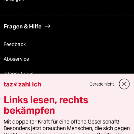
Fragen & Hilfe
Feedback
Aboservice
ePaper Login
taz
zahl ich
Gerade nicht

Downloads für Abonnierende
Links lesen, rechts
bekämpfen
© 2026 taz Verlags und Vertriebs GmbH
Mit doppelter Kraft für eine offene Gesellschaft!
Alle Rechte vorbehalten. Bei rechtlichen Fragen oder für Genehmigungen
wenden Sie sich bitte an
lizenzen@taz.de
Besonders jetzt brauchen Menschen, die sich gegen