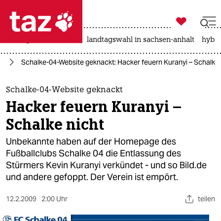

taz zahl ich
niedrigwasser
rente
landtagswahl in sachsen-anhalt
hybri

taz zahl ich
ur
Schalke-04-Website geknackt: Hacker feuern Kuranyi – Schalke 
taz zahl ich
themen
Schalke-04-Website geknackt
Hacker feuern Kuranyi –
politik
Schalke nicht
öko
Unbekannte haben auf der Homepage des
Fußballclubs Schalke 04 die Entlassung des
gesellschaft
Stürmers Kevin Kuranyi verkündet - und so Bild.de
und andere gefoppt. Der Verein ist empört.
kultur
sport
12.2.2009
2:00 Uhr
teilen