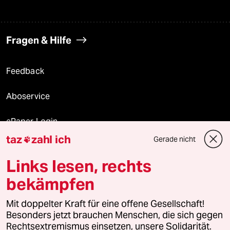
Fragen & Hilfe
Feedback
Aboservice
ePaper Login
taz
zahl ich
Gerade nicht

Downloads für Abonnierende
Links lesen, rechts
bekämpfen
© 2026 taz Verlags und Vertriebs GmbH
Mit doppelter Kraft für eine offene Gesellschaft!
Alle Rechte vorbehalten. Bei rechtlichen Fragen oder für Genehmigungen
wenden Sie sich bitte an
lizenzen@taz.de
Besonders jetzt brauchen Menschen, die sich gegen
Rechtsextremismus einsetzen, unsere Solidarität.