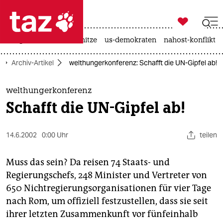

taz zahl ich
krieg in der ukraine
hitze
us-demokraten
nahost-konflikt

taz zahl ich
Archiv-Artikel
welthungerkonferenz: Schafft die UN-Gipfel ab!
taz zahl ich
themen
welthungerkonferenz
Schafft die UN-Gipfel ab!
politik
öko
14.6.2002
0:00 Uhr
teilen
gesellschaft
Muss das sein? Da reisen 74 Staats- und
Regierungschefs, 248 Minister und Vertreter von
kultur
650 Nichtregierungsorganisationen für vier Tage
nach Rom, um offiziell festzustellen, dass sie seit
sport
ihrer letzten Zusammenkunft vor fünfeinhalb