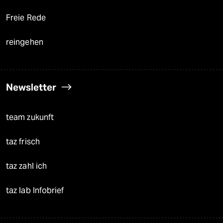
Freie Rede
reingehen
Newsletter
team zukunft
taz frisch
taz zahl ich
taz lab Infobrief