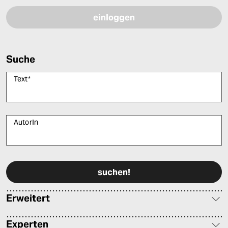
Suche
Text
*
AutorIn
Bitte füllen Sie alle Pflichtfelder (*) aus, um fortfahren zu können.
Erweitert
Experten