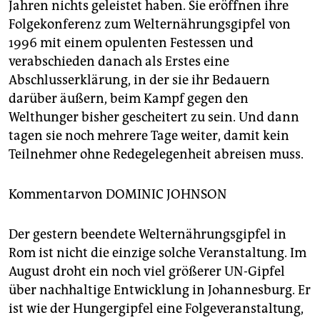
berlin
Jahren nichts geleistet haben. Sie eröffnen ihre
Folgekonferenz zum Welternährungsgipfel von
nord
1996 mit einem opulenten Festessen und
verabschieden danach als Erstes eine
wahrheit
Abschlusserklärung, in der sie ihr Bedauern
verlag
darüber äußern, beim Kampf gegen den
Welthunger bisher gescheitert zu sein. Und dann
verlag
tagen sie noch mehrere Tage weiter, damit kein
veranstaltungen
Teilnehmer ohne Redegelegenheit abreisen muss.
shop
Kommentarvon
DOMINIC JOHNSON
fragen & hilfe
Der gestern beendete Welternährungsgipfel in
unterstützen
Rom ist nicht die einzige solche Veranstaltung. Im
abo
August droht ein noch viel größerer UN-Gipfel
über nachhaltige Entwicklung in Johannesburg. Er
genossenschaft
ist wie der Hungergipfel eine Folgeveranstaltung,