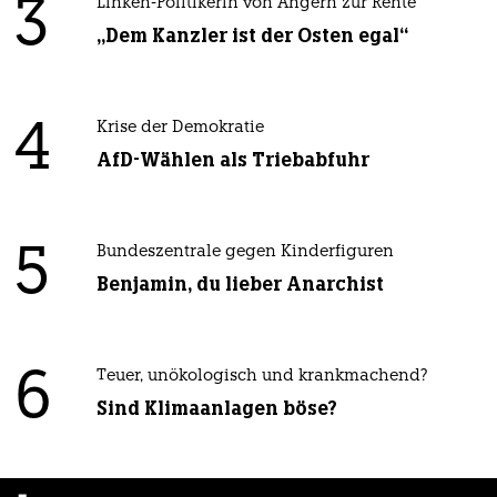
3
Linken-Politikerin von Angern zur Rente
„Dem Kanzler ist der Osten egal“
4
Krise der Demokratie
AfD-Wählen als Triebabfuhr
5
Bundeszentrale gegen Kinderfiguren
Benjamin, du lieber Anarchist
6
Teuer, unökologisch und krankmachend?
Sind Klimaanlagen böse?