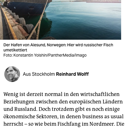
berlin
nord
wahrheit
verlag
Der Hafen von Alesund, Norwegen: Hier wird russischer Fisch
verlag
umetikettiert
Foto: Konstantin Yolshin/PantherMedia/imago
veranstaltungen
shop
Aus Stockholm
Reinhard Wolff
fragen & hilfe
Wenig ist derzeit normal in den wirtschaftlichen
unterstützen
Beziehungen zwischen den europäischen Ländern
abo
und Russland. Doch trotzdem gibt es noch einige
ökonomische Sektoren, in denen business as usual
genossenschaft
herrscht – so wie beim Fischfang im Nordmeer. Die