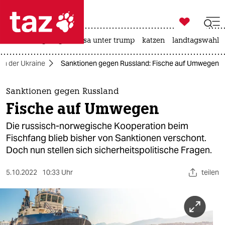

taz zahl ich
hitze
bergsteigen
usa unter trump
katzen
landtagswahl i

taz zahl ich
 in der Ukraine
Sanktionen gegen Russland: Fische auf Umwegen
taz zahl ich
themen
Sanktionen gegen Russland
Fische auf Umwegen
politik
Die russisch-norwegische Kooperation beim
öko
Fischfang blieb bisher von Sanktionen verschont.
Doch nun stellen sich sicherheitspolitische Fragen.
gesellschaft
5.10.2022
10:33 Uhr
teilen
kultur
sport