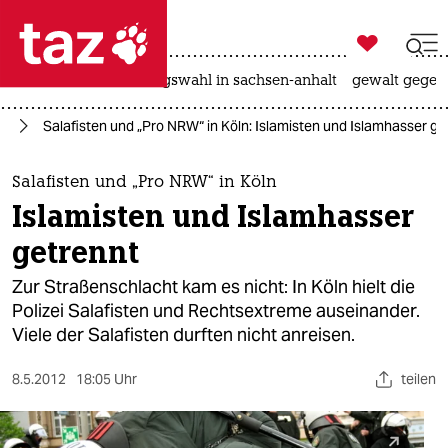

taz zahl ich
hitze
surfen
landtagswahl in sachsen-anhalt
gewalt gegen

taz zahl ich
nd
Salafisten und „Pro NRW“ in Köln: Islamisten und Islamhasser ge
taz zahl ich
themen
Salafisten und „Pro NRW“ in Köln
Islamisten und Islamhasser
politik
getrennt
öko
Zur Straßenschlacht kam es nicht: In Köln hielt die
Polizei Salafisten und Rechtsextreme auseinander.
gesellschaft
Viele der Salafisten durften nicht anreisen.
kultur
8.5.2012
18:05 Uhr
teilen
sport