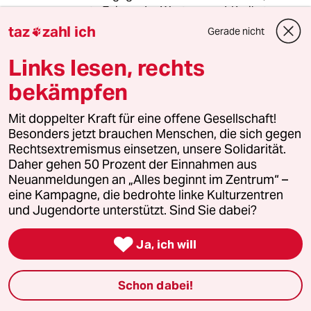
erneute Zeigen der Westergaard-Karikaturen
zu verbieten, war ein Aussetzer der
taz
zahl ich
Gerade nicht

Landesregierung, der dem Angriff der
Salafisten in Bonn an Kontraproduktivität in
Links lesen, rechts
nichts nachsteht.
bekämpfen
Mit doppelter Kraft für eine offene Gesellschaft!
rugero
R
Besonders jetzt brauchen Menschen, die sich gegen
09.05.2012
,
08:51 Uhr
Rechtsextremismus einsetzen, unsere Solidarität.
In jeder Nachrichtensendung im TV oder
Daher gehen 50 Prozent der Einnahmen aus
Radio, in jeder Zeitung dürfen wir groß
Neuanmeldungen an „Alles beginnt im Zentrum“ –
aufgemacht seine schlichte Sehenweise der
eine Kampagne, die bedrohte linke Kulturzentren
Probleme hören oder lesen. Das geht jetzt
und Jugendorte unterstützt. Sind Sie dabei?
tagelang so. Eine penetrante PR-Aktion.

Ja, ich will
Wir hören wie gefährlich die Salafisten sind,
aber über die Gefährlichkeit der rechten
Bewegung Pro NRW und ihre von der Polizei
Schon dabei!
geschützten gezielten Provokationen spricht