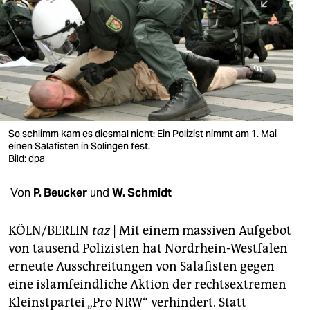
berlin
nord
wahrheit
verlag
verlag
So schlimm kam es diesmal nicht: Ein Polizist nimmt am 1. Mai
einen Salafisten in Solingen fest.
veranstaltungen
Bild: dpa
shop
Von
P. Beucker
und
W. Schmidt
fragen & hilfe
unterstützen
KÖLN/BERLIN
taz
| Mit einem massiven Aufgebot
von tausend Polizisten hat Nordrhein-Westfalen
abo
erneute Ausschreitungen von Salafisten gegen
eine islamfeindliche Aktion der rechtsextremen
genossenschaft
Kleinstpartei „Pro NRW“ verhindert. Statt