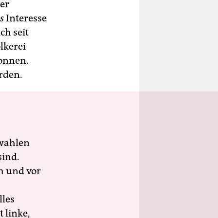
Der
s
Interesse
ch seit
lkerei
gonnen.
rden.
wahlen
sind.
h und vor
lles
 linke,