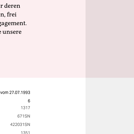
ür deren
n, frei
ngagement.
e unsere
vom
27.07.1993
6
1317
671SN
422031SN
1351