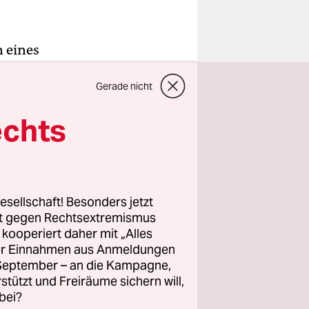
 eines
ft. Zu
Gerade nicht
Geschäfte
 kosten
echts
. Zum
das Land
esellschaft! Besonders jetzt
t, und
rt gegen Rechtsextremismus
ller-
z kooperiert daher mit „Alles
ller Einnahmen aus Anmeldungen
n ehemals
. September – an die Kampagne,
rstützt und Freiräume sichern will,
bei?