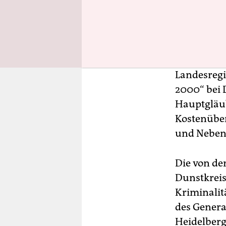
Im Dezembe
als erstes
Schon im M
bei Sachse
Landesregi
2000“ bei 
Hauptgläub
Kostenüber
und Neben
Die von de
Dunstkreis
Kriminalit
des Genera
Heidelberg