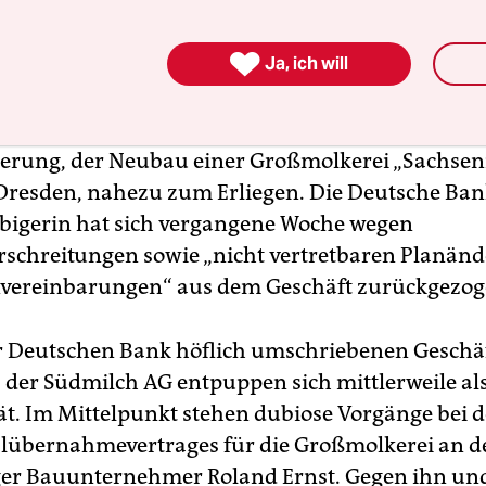
r 1991 war die Sachsenmilch AG durch die Deu

Ja, ich will
 ostdeutsches Unternehmen an der Börse eingefüh
ai hatten sich Anzeichen für finanzielle Schwier
nmilch gehäuft. So kam das Prestigeprojekt der
erung, der Neubau einer Großmolkerei „Sachse
Dresden, nahezu zum Erliegen. Die Deutsche Ban
igerin hat sich vergangene Woche wegen
schreitungen sowie „nicht vertretbaren Planän
vereinbarungen“ aus dem Geschäft zurückgezog
r Deutschen Bank höflich umschriebenen Geschä
 der Südmilch AG entpuppen sich mittlerweile al
ät. Im Mittelpunkt stehen dubiose Vorgänge bei 
lübernahmevertrages für die Großmolkerei an d
er Bauunternehmer Roland Ernst. Gegen ihn un