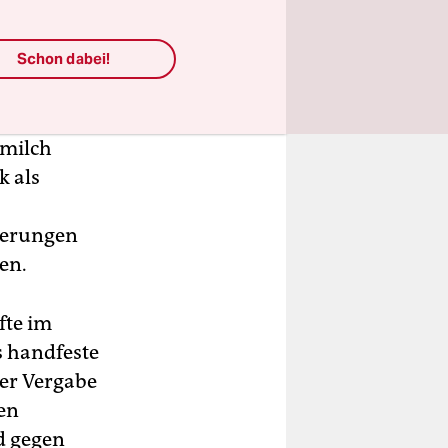
tsche Bank
Schon dabei!
rt worden.
igkeiten
nmilch
k als
derungen
en.
fte im
s handfeste
der Vergabe
en
d gegen