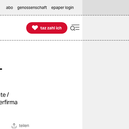
abo
genossenschaft
epaper login

taz zahl ich
taz zahl ich
-
te /
erfirma
teilen