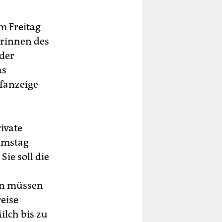
m Freitag
erinnen des
 der
as
fanzeige
ivate
amstag
ie soll die
ern müssen
eise
ilch bis zu