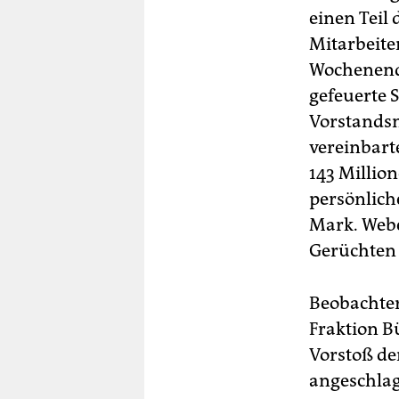
einen Teil
Mitarbeite
Wochenende
gefeuerte 
Vorstandsm
vereinbart
143 Millio
persönlich
Mark. Webe
Gerüchten 
Beobachter
Fraktion B
Vorstoß de
angeschlag