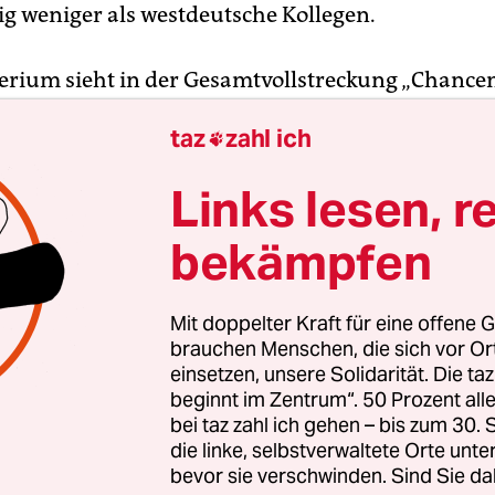
ig weniger als westdeutsche Kollegen.
erium sieht in der Gesamtvollstreckung „Chancen
“ und prüft Möglichkeiten einer Landesbürgscha
taz
zahl ich

n der Bauernvertreter, daß die dunklen Milch-
rtschaftsminister Rolf Jähnichen (CDU) das Amt
Links lesen, r
b es gestern in Dresden noch keine Erklärung.
bekämpfen
 war die sächsische Milch-Politik von Anfang an
er neuen Struktur der Molkereiwirtschaft hatte 
Mit doppelter Kraft für eine offene G
el in Höhe von 230 Millionen Mark lockergemach
brauchen Menschen, die sich vor O
u vollständig an Südmilch und die bayerische Mü
einsetzen, unsere Solidarität. Die ta
beginnt im Zentrum“. 50 Prozent a
er Jähnichens Regie wurde so der Milchmarkt vo
bei taz zahl ich gehen – bis zum 30
nschaftlichen Molkereien zwischen den beiden
die linke, selbstverwaltete Orte unte
nen aufgeteilt.
bevor sie verschwinden. Sind Sie da