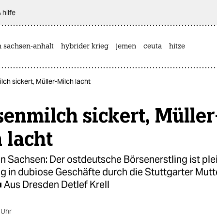
 hilfe
n sachsen-anhalt
hybrider krieg
jemen
ceuta
hitze
ch sickert, Müller-Milch lacht
enmilch sickert, Müller
 lacht
in Sachsen: Der ostdeutsche Börsenerstling ist plei
g in dubiose Geschäfte durch die Stuttgarter Mutt
 Aus Dresden Detlef Krell
 Uhr