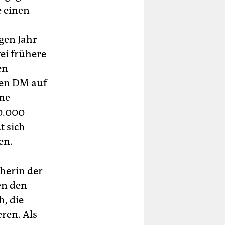
e einen
gen Jahr
ei frühere
en
nen DM auf
ine
0.000
t sich
en.
herin der
en den
, die
ren. Als