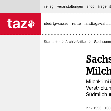
hautnavigation anspringen
hauptinhalt anspringen
footer anspringen
verlag
veranstaltungen
shop
fragen &
niedrigwasser
rente
landtagswahl i

taz zahl ich
taz zahl ich
Startseite
Archiv-Artikel
Sachsenmil
themen
Sachs
politik
öko
Milch
gesellschaft
Milchkrimi 
Verstrickun
kultur
Südmilch ■
sport
27.7.1993
0:00