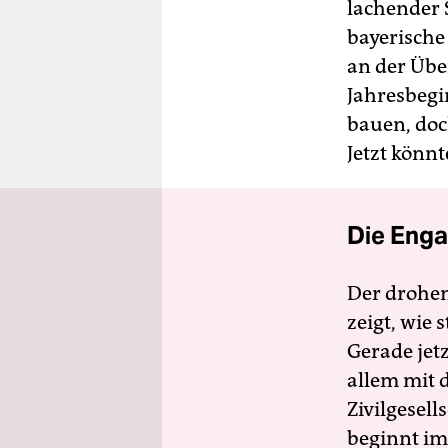
lachender 
bayerische
an der Übe
Jahresbegi
bauen, doc
Jetzt könn
Die Enga
Der drohe
zeigt, wie
Gerade jet
allem mit d
Zivilgesell
beginnt im