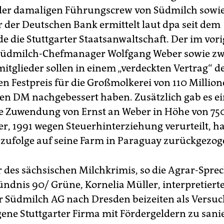
 der damaligen Führungscrew von Südmilch sowi
r der Deutschen Bank ermittelt laut dpa seit dem
 die Stuttgarter Staatsanwaltschaft. Der im vori
Südmilch-Chefmanager Wolfgang Weber sowie zw
itglieder sollen in einem „verdeckten Vertrag“ d
en Festpreis für die Großmolkerei von 110 Millio
nen DM nachgebessert haben. Zusätzlich gab es e
e Zuwendung von Ernst an Weber in Höhe von 75
r, 1991 wegen Steuerhinterziehung verurteilt, ha
zufolge auf seine Farm in Paraguay zurückgezog
 des sächsischen Milchkrimis, so die Agrar-Sprec
ündnis 90/ Grüne, Kornelia Müller, interpretiert
r Südmilch AG nach Dresden beizeiten als Versuch
ene Stuttgarter Firma mit Fördergeldern zu sanie