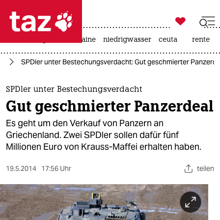

taz zahl ich
hitze
krieg in der ukraine
niedrigwasser
ceuta
rente

taz zahl ich
nd
SPDler unter Bestechungsverdacht: Gut geschmierter Panzerde
taz zahl ich
themen
SPDler unter Bestechungsverdacht
Gut geschmierter Panzerdeal
politik
Es geht um den Verkauf von Panzern an
öko
Griechenland. Zwei SPDler sollen dafür fünf
Millionen Euro von Krauss-Maffei erhalten haben.
gesellschaft
19.5.2014
17:56 Uhr
teilen
kultur
sport