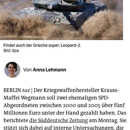
berlin
nord
wahrheit
verlag
Findet auch der Grieche super: Leopard-2.
Bild: dpa
verlag
veranstaltungen
Von
Anna Lehmann
shop
fragen & hilfe
BERLIN
taz
| Der Kriegswaffenhersteller Krauss-
unterstützen
Maffei Wegmann soll zwei ehemaligen SPD-
Abgeordneten zwischen 2000 und 2005 über fünf
abo
Millionen Euro unter der Hand gezahlt haben. Das
genossenschaft
berichtete
die Süddeutsche Zeitung
am Montag. Sie
stützt sich dabei auf interne Untersuchungen, die