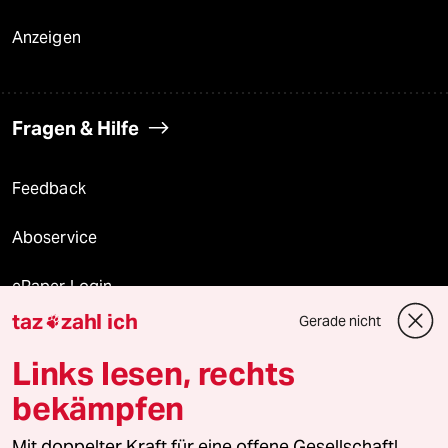
Anzeigen
Fragen & Hilfe
Feedback
Aboservice
ePaper Login
taz
zahl ich
Gerade nicht

Downloads für Abonnierende
Links lesen, rechts
bekämpfen
© 2026 taz Verlags und Vertriebs GmbH
Mit doppelter Kraft für eine offene Gesellschaft!
Alle Rechte vorbehalten. Bei rechtlichen Fragen oder für Genehmigungen