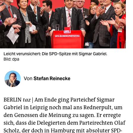
berlin
nord
wahrheit
verlag
verlag
Leicht verunsichert: Die SPD-Spitze mit Sigmar Gabriel.
Bild: dpa
veranstaltungen
shop
Von
Stefan Reinecke
fragen & hilfe
unterstützen
BERLIN
taz
| Am Ende ging Parteichef Sigmar
Gabriel in Leipzig noch mal ans Rednerpult, um
abo
den Genossen die Meinung zu sagen. Er erregte
sich, dass die Delegierten dem Parteirechten Olaf
genossenschaft
Scholz, der doch in Hamburg mit absoluter SPD-