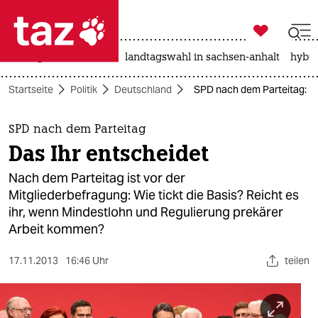

taz zahl ich
niedrigwasser
rente
landtagswahl in sachsen-anhalt
hybri

taz zahl ich
Startseite
Politik
Deutschland
SPD nach dem Parteitag: Da
taz zahl ich
themen
SPD nach dem Parteitag
Das Ihr entscheidet
politik
Nach dem Parteitag ist vor der
öko
Mitgliederbefragung: Wie tickt die Basis? Reicht es
ihr, wenn Mindestlohn und Regulierung prekärer
gesellschaft
Arbeit kommen?
kultur
17.11.2013
16:46 Uhr
teilen
sport