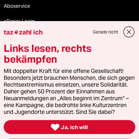
Aboservice
ePaper Login
taz
zahl ich
Gerade nicht

Downloads für Abonnierende
Links lesen, rechts
bekämpfen
© 2026 taz Verlags und Vertriebs GmbH
Mit doppelter Kraft für eine offene Gesellschaft!
Alle Rechte vorbehalten. Bei rechtlichen Fragen oder für Genehmigungen
wenden Sie sich bitte an
lizenzen@taz.de
Besonders jetzt brauchen Menschen, die sich gegen
Rechtsextremismus einsetzen, unsere Solidarität.
Daher gehen 50 Prozent der Einnahmen aus
Feedback
Redaktionsstatut
Kommune-Richtlinien
KI-
Neuanmeldungen an „Alles beginnt im Zentrum“ –
eine Kampagne, die bedrohte linke Kulturzentren
Leitlinie
Informant
Datenschutz
Impressum
AGB
und Jugendorte unterstützt. Sind Sie dabei?
Seitenwende
Einwilligungen widerrufen (Ads)

Ja, ich will