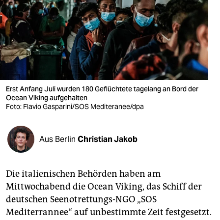
berlin
nord
wahrheit
verlag
verlag
Erst Anfang Juli wurden 180 Geflüchtete tagelang an Bord der
Ocean Viking aufgehalten
veranstaltungen
Foto: Flavio Gasparini/SOS Mediteranee/dpa
shop
Aus Berlin
Christian Jakob
fragen & hilfe
unterstützen
Die italienischen Behörden haben am
abo
Mittwochabend die Ocean Viking, das Schiff der
deutschen Seenotrettungs-NGO „SOS
genossenschaft
Mediterrannee“ auf unbestimmte Zeit festgesetzt.