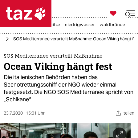

taz zahl ich
krieg in der ukraine
hitze
niedrigwasser
waldbrände

taz zahl ich
ht
SOS Mediterranee verurteilt Maßnahme: Ocean Viking hängt fes
taz zahl ich
themen
SOS Mediterranee verurteilt Maßnahme
Ocean Viking hängt fest
politik
Die italienischen Behörden haben das
öko
Seenotrettungsschiff der NGO wieder einmal
festgesetzt. Die NGO SOS Mediterranee spricht von
gesellschaft
„Schikane“.
kultur
23.7.2020
15:01 Uhr
teilen
sport