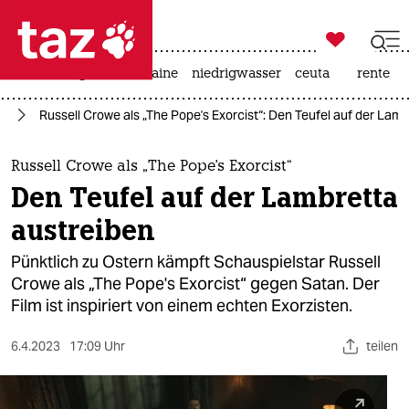

taz zahl ich
hitze
krieg in der ukraine
niedrigwasser
ceuta
rente

taz zahl ich
lm
Russell Crowe als „The Pope's Exorcist“: Den Teufel auf der Lam
taz zahl ich
themen
Russell Crowe als „The Pope's Exorcist“
Den Teufel auf der Lambretta
politik
austreiben
öko
Pünktlich zu Ostern kämpft Schauspielstar Russell
Crowe als „The Pope's Exorcist“ gegen Satan. Der
gesellschaft
Film ist inspiriert von einem echten Exorzisten.
kultur
6.4.2023
17:09 Uhr
teilen
sport