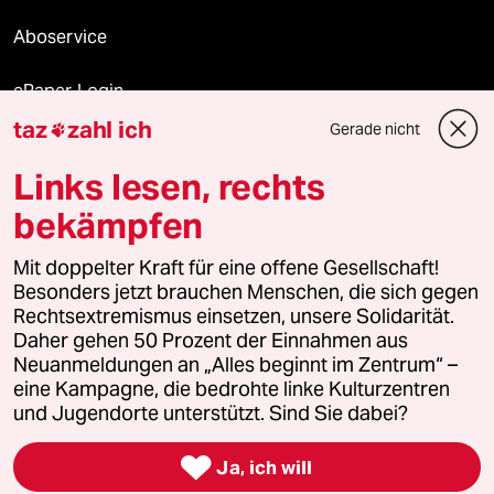
Aboservice
ePaper Login
taz
zahl ich
Gerade nicht

Downloads für Abonnierende
Links lesen, rechts
bekämpfen
© 2026 taz Verlags und Vertriebs GmbH
Mit doppelter Kraft für eine offene Gesellschaft!
Alle Rechte vorbehalten. Bei rechtlichen Fragen oder für Genehmigungen
wenden Sie sich bitte an
lizenzen@taz.de
Besonders jetzt brauchen Menschen, die sich gegen
Rechtsextremismus einsetzen, unsere Solidarität.
Daher gehen 50 Prozent der Einnahmen aus
Feedback
Redaktionsstatut
Kommune-Richtlinien
KI-
Neuanmeldungen an „Alles beginnt im Zentrum“ –
eine Kampagne, die bedrohte linke Kulturzentren
Leitlinie
Informant
Datenschutz
Impressum
AGB
und Jugendorte unterstützt. Sind Sie dabei?
Seitenwende
Einwilligungen widerrufen (Ads)

Ja, ich will