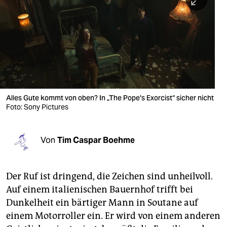
berlin
nord
wahrheit
verlag
verlag
Alles Gute kommt von oben? In „The Pope's Exorcist“ sicher nicht
Foto: Sony Pictures
veranstaltungen
shop
Von
Tim Caspar Boehme
fragen & hilfe
unterstützen
Der Ruf ist dringend, die Zeichen sind unheilvoll.
Auf einem italienischen Bauernhof trifft bei
abo
Dunkelheit ein bärtiger Mann in Soutane auf
genossenschaft
einem Motorroller ein. Er wird von einem anderen