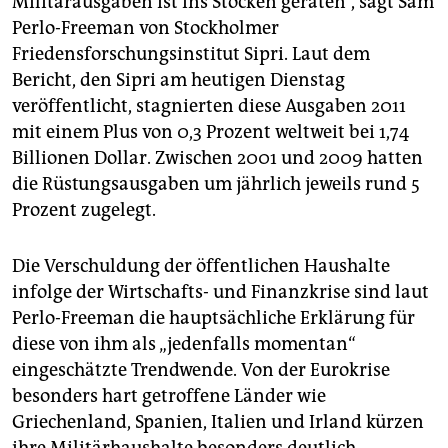
Militärausgaben ist ins Stocken geraten“, sagt Sam
epaper login
Perlo-Freeman von Stockholmer
Friedensforschungsinstitut Sipri. Laut dem
Bericht, den Sipri am heutigen Dienstag
veröffentlicht, stagnierten diese Ausgaben 2011
mit einem Plus von 0,3 Prozent weltweit bei 1,74
Billionen Dollar. Zwischen 2001 und 2009 hatten
die Rüstungsausgaben um jährlich jeweils rund 5
Prozent zugelegt.
Die Verschuldung der öffentlichen Haushalte
infolge der Wirtschafts- und Finanzkrise sind laut
Perlo-Freeman die hauptsächliche Erklärung für
diese von ihm als „jedenfalls momentan“
eingeschätzte Trendwende. Von der Eurokrise
besonders hart getroffene Länder wie
Griechenland, Spanien, Italien und Irland kürzen