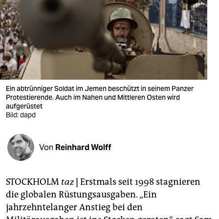
berlin
nord
wahrheit
verlag
verlag
Ein abtrünniger Soldat im Jemen beschützt in seinem Panzer
Protestierende. Auch im Nahen und Mittleren Osten wird
veranstaltungen
aufgerüstet
Bild: dapd
shop
fragen & hilfe
Von
Reinhard Wolff
unterstützen
STOCKHOLM
taz
|
Erstmals seit 1998 stagnieren
abo
die globalen Rüstungsausgaben. „Ein
genossenschaft
jahrzehntelanger Anstieg bei den