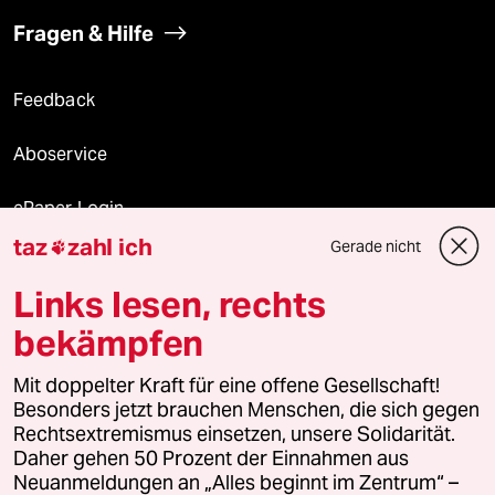
Fragen & Hilfe
Feedback
Aboservice
ePaper Login
taz
zahl ich
Gerade nicht

Downloads für Abonnierende
Links lesen, rechts
bekämpfen
© 2026 taz Verlags und Vertriebs GmbH
Mit doppelter Kraft für eine offene Gesellschaft!
Alle Rechte vorbehalten. Bei rechtlichen Fragen oder für Genehmigungen
wenden Sie sich bitte an
lizenzen@taz.de
Besonders jetzt brauchen Menschen, die sich gegen
Rechtsextremismus einsetzen, unsere Solidarität.
Daher gehen 50 Prozent der Einnahmen aus
Feedback
Redaktionsstatut
Kommune-Richtlinien
KI-
Neuanmeldungen an „Alles beginnt im Zentrum“ –