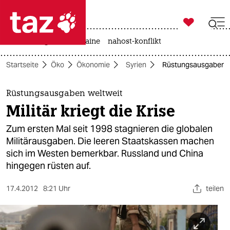

taz zahl ich
hitze
krieg in der ukraine
nahost-konflikt

taz zahl ich
Startseite
Öko
Ökonomie
Syrien
Rüstungsausgaben welt
taz zahl ich
themen
Rüstungsausgaben weltweit
Militär kriegt die Krise
politik
Zum ersten Mal seit 1998 stagnieren die globalen
öko
Militärausgaben. Die leeren Staatskassen machen
sich im Westen bemerkbar. Russland und China
gesellschaft
hingegen rüsten auf.
kultur
17.4.2012
8:21 Uhr
teilen
sport