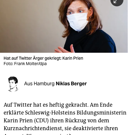
berlin
nord
wahrheit
verlag
verlag
Hat auf Twitter Ärger gekriegt: Karin Prien
Foto: Frank Molter/dpa
veranstaltungen
shop
Aus Hamburg
Niklas Berger
fragen & hilfe
unterstützen
Auf Twitter hat es heftig gekracht. Am Ende
erklärte Schleswig-Holsteins Bildungsministerin
abo
Karin Prien (CDU) ihren Rückzug von dem
genossenschaft
Kurznachrichtendienst, sie deaktivierte ihren