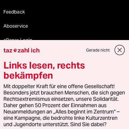
Feedback
Aboservice
ePaper Login
taz
zahl ich
Gerade nicht

Downloads für Abonnierende
Links lesen, rechts
bekämpfen
© 2026 taz Verlags und Vertriebs GmbH
Mit doppelter Kraft für eine offene Gesellschaft!
Alle Rechte vorbehalten. Bei rechtlichen Fragen oder für Genehmigungen
wenden Sie sich bitte an
lizenzen@taz.de
Besonders jetzt brauchen Menschen, die sich gegen
Rechtsextremismus einsetzen, unsere Solidarität.
Daher gehen 50 Prozent der Einnahmen aus
Feedback
Redaktionsstatut
Kommune-Richtlinien
KI-
Neuanmeldungen an „Alles beginnt im Zentrum“ –
eine Kampagne, die bedrohte linke Kulturzentren
Leitlinie
Informant
Datenschutz
Impressum
AGB
und Jugendorte unterstützt. Sind Sie dabei?