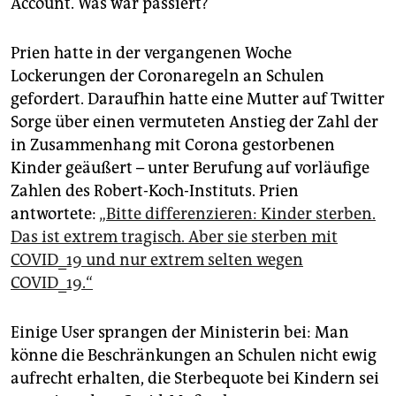
Account. Was war passiert?
epaper login
Prien hatte in der vergangenen Woche
Lockerungen der Coronaregeln an Schulen
gefordert. Daraufhin hatte eine Mutter auf Twitter
Sorge über einen vermuteten Anstieg der Zahl der
in Zusammenhang mit Corona gestorbenen
Kinder geäußert – unter Berufung auf vorläufige
Zahlen des Robert-Koch-Instituts. Prien
antwortete:
„Bitte differenzieren: Kinder sterben.
Das ist extrem tragisch. Aber sie sterben mit
COVID_19 und nur extrem selten wegen
COVID_19.“
Einige User sprangen der Ministerin bei: Man
könne die Beschränkungen an Schulen nicht ewig
aufrecht erhalten, die Sterbequote bei Kindern sei