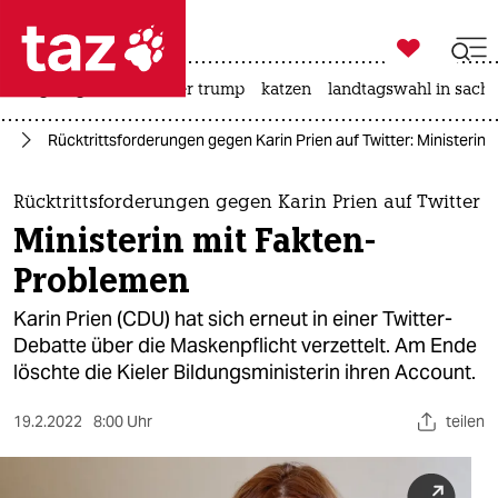

taz zahl ich
bergsteigen
usa unter trump
katzen
landtagswahl in sachs

taz zahl ich
na
Rücktrittsforderungen gegen Karin Prien auf Twitter: Ministerin
taz zahl ich
themen
Rücktrittsforderungen gegen Karin Prien auf Twitter
Ministerin mit Fakten-
politik
Problemen
öko
Karin Prien (CDU) hat sich erneut in einer Twitter-
Debatte über die Maskenpflicht verzettelt. Am Ende
gesellschaft
löschte die Kieler Bildungsministerin ihren Account.
kultur
19.2.2022
8:00 Uhr
teilen
sport