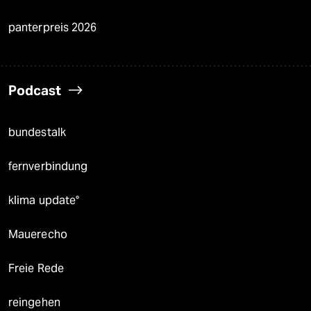
panterpreis 2026
Podcast
bundestalk
fernverbindung
klima update°
Mauerecho
Freie Rede
reingehen