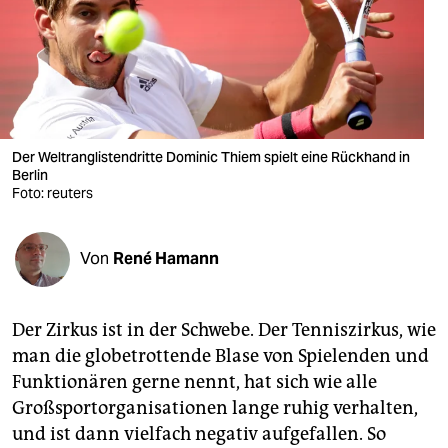
berlin
nord
wahrheit
verlag
Der Weltranglistendritte Dominic Thiem spielt eine Rückhand in
Berlin
verlag
Foto: reuters
veranstaltungen
shop
Von
René Hamann
fragen & hilfe
Der Zirkus ist in der Schwebe. Der Tenniszirkus, wie
unterstützen
man die globetrottende Blase von Spielenden und
abo
Funktionären gerne nennt, hat sich wie alle
Großsportorganisationen lange ruhig verhalten,
genossenschaft
und ist dann vielfach negativ aufgefallen. So