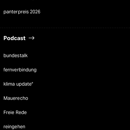
panterpreis 2026
Podcast
bundestalk
fernverbindung
klima update°
Mauerecho
Freie Rede
reingehen