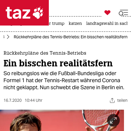

taz zahl ich
bergsteigen
usa unter trump
katzen
landtagswahl in sachs

taz zahl ich
024
Rückkehrpläne des Tennis-Betriebs: Ein bisschen realitätsfern
taz zahl ich
themen
Rückkehrpläne des Tennis-Betriebs
Ein bisschen realitätsfern
politik
So reibungslos wie die Fußball-Bundesliga oder
öko
Formel 1 hat der Tennis-Restart während Corona
nicht geklappt. Nun schwebt die Szene in Berlin ein.
gesellschaft
16.7.2020
10:44 Uhr
teilen
kultur
sport