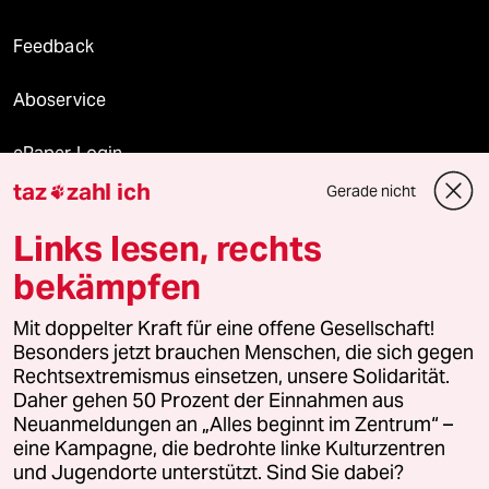
Feedback
Aboservice
ePaper Login
taz
zahl ich
Gerade nicht

Downloads für Abonnierende
Links lesen, rechts
bekämpfen
© 2026 taz Verlags und Vertriebs GmbH
Mit doppelter Kraft für eine offene Gesellschaft!
Alle Rechte vorbehalten. Bei rechtlichen Fragen oder für Genehmigungen
wenden Sie sich bitte an
lizenzen@taz.de
Besonders jetzt brauchen Menschen, die sich gegen
Rechtsextremismus einsetzen, unsere Solidarität.
Daher gehen 50 Prozent der Einnahmen aus
Feedback
Redaktionsstatut
Kommune-Richtlinien
KI-
Neuanmeldungen an „Alles beginnt im Zentrum“ –
eine Kampagne, die bedrohte linke Kulturzentren
Leitlinie
Informant
Datenschutz
Impressum
AGB
und Jugendorte unterstützt. Sind Sie dabei?