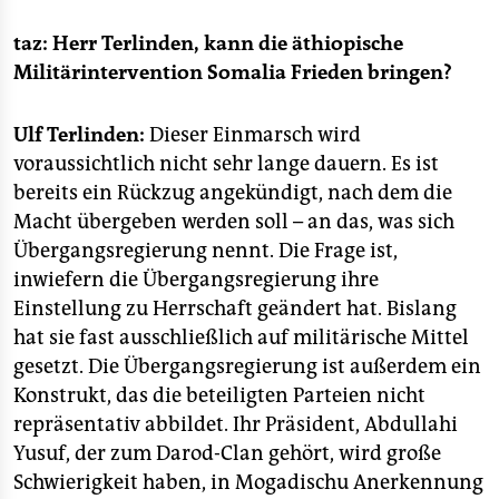
berlin
taz: Herr Terlinden, kann die äthiopische
nord
Militärintervention Somalia Frieden bringen?
wahrheit
Ulf Terlinden:
Dieser Einmarsch wird
verlag
voraussichtlich nicht sehr lange dauern. Es ist
bereits ein Rückzug angekündigt, nach dem die
verlag
Macht übergeben werden soll – an das, was sich
veranstaltungen
Übergangsregierung nennt. Die Frage ist,
inwiefern die Übergangsregierung ihre
shop
Einstellung zu Herrschaft geändert hat. Bislang
fragen & hilfe
hat sie fast ausschließlich auf militärische Mittel
gesetzt. Die Übergangsregierung ist außerdem ein
unterstützen
Konstrukt, das die beteiligten Parteien nicht
abo
repräsentativ abbildet. Ihr Präsident, Abdullahi
Yusuf, der zum Darod-Clan gehört, wird große
genossenschaft
Schwierigkeit haben, in Mogadischu Anerkennung