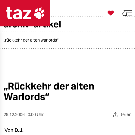

taz zahl ich
archiv-artikel

taz zahl ich
taz zahl ich
„rückkehr der alten warlords“
themen
politik
öko
„Rückkehr der alten
Warlords“
gesellschaft
kultur
29.12.2006
0:00 Uhr
teilen
sport
Von
D.J.