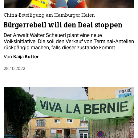
berlin
nord
China-Beteiligung am Hamburger Hafen
Bürgerrebell will den Deal stoppen
wahrheit
Der Anwalt Walter Scheuerl plant eine neue
verlag
Volksinitiative. Die soll den Verkauf von Terminal-Anteilen
rückgängig machen, falls dieser zustande kommt.
verlag
Von
Kaija Kutter
veranstaltungen
28.10.2022
shop
fragen & hilfe
unterstützen
abo
genossenschaft