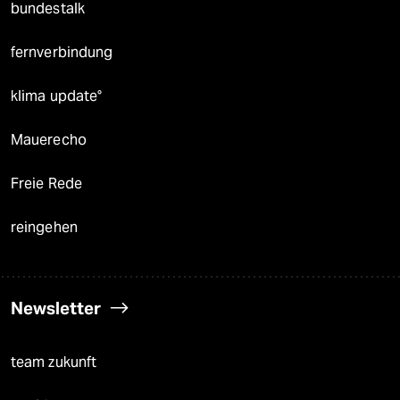
bundestalk
fernverbindung
klima update°
Mauerecho
Freie Rede
reingehen
Newsletter
team zukunft