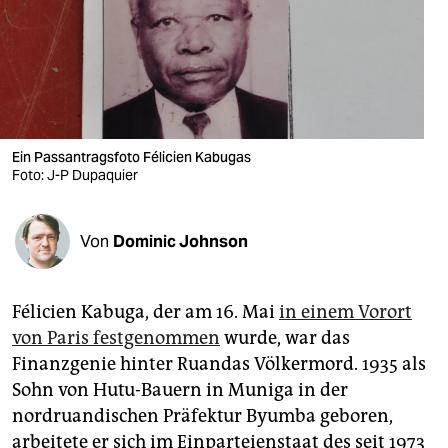
berlin
nord
wahrheit
verlag
Ein Passantragsfoto Félicien Kabugas
verlag
Foto: J-P Dupaquier
veranstaltungen
Von
Dominic Johnson
shop
fragen & hilfe
Félicien Kabuga, der am 16. Mai
in einem Vorort
unterstützen
von Paris festgenommen
wurde, war das
Finanzgenie hinter Ruandas Völkermord. 1935 als
abo
Sohn von Hutu-Bauern in Muniga in der
genossenschaft
nordruandischen Präfektur Byumba geboren,
arbeitete er sich im Einparteienstaat des seit 1973