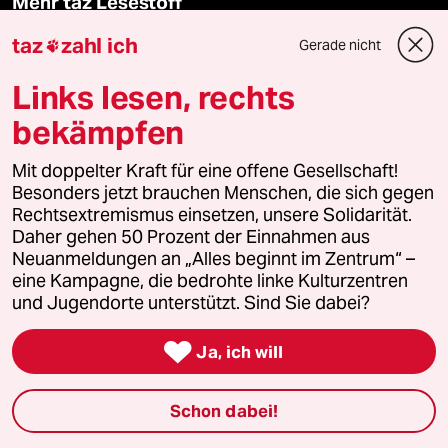
Mehr taz Lesestoff
taz
zahl ich
Gerade nicht

taz Blogs
Links lesen, rechts
taz FUTURZWEI
bekämpfen
Le Monde diplomatique
Mit doppelter Kraft für eine offene Gesellschaft!
Besonders jetzt brauchen Menschen, die sich gegen
Rechtsextremismus einsetzen, unsere Solidarität.
taz Archiv
Daher gehen 50 Prozent der Einnahmen aus
Neuanmeldungen an „Alles beginnt im Zentrum“ –
eine Kampagne, die bedrohte linke Kulturzentren
Mehr taz Angebote
und Jugendorte unterstützt. Sind Sie dabei?

Ja, ich will
Reisen
Schon dabei!
Kantine