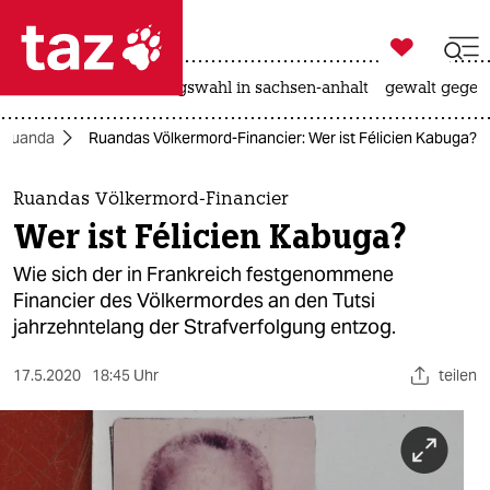

taz zahl ich
hitze
surfen
landtagswahl in sachsen-anhalt
gewalt gegen

taz zahl ich
n Ruanda
Ruandas Völkermord-Financier: Wer ist Félicien Kabuga?
taz zahl ich
themen
Ruandas Völkermord-Financier
Wer ist Félicien Kabuga?
politik
Wie sich der in Frankreich festgenommene
öko
Financier des Völkermordes an den Tutsi
jahrzehntelang der Strafverfolgung entzog.
gesellschaft
17.5.2020
18:45 Uhr
teilen
kultur
sport