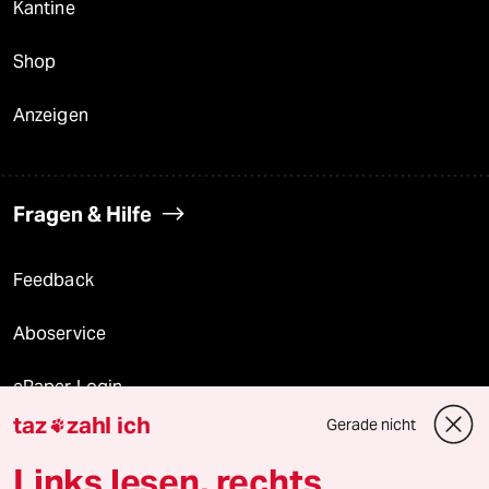
Kantine
Shop
Anzeigen
Fragen & Hilfe
Feedback
Aboservice
ePaper Login
taz
zahl ich
Gerade nicht

Downloads für Abonnierende
Links lesen, rechts