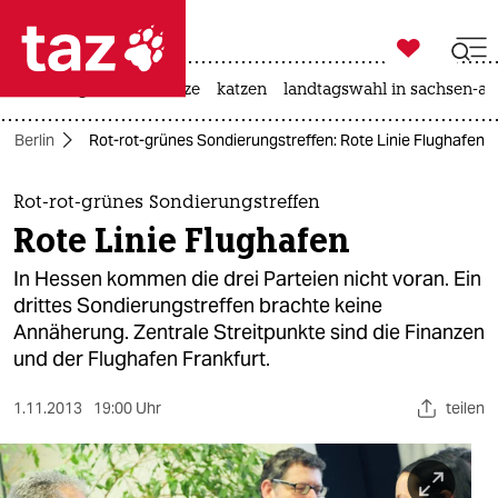

taz zahl ich
iran-krieg
ceuta
hitze
katzen
landtagswahl in sachsen-an

taz zahl ich
n Berlin
Rot-rot-grünes Sondierungstreffen: Rote Linie Flughafen
taz zahl ich
themen
Rot-rot-grünes Sondierungstreffen
Rote Linie Flughafen
politik
In Hessen kommen die drei Parteien nicht voran. Ein
öko
drittes Sondierungstreffen brachte keine
Annäherung. Zentrale Streitpunkte sind die Finanzen
gesellschaft
und der Flughafen Frankfurt.
kultur
1.11.2013
19:00 Uhr
teilen
sport