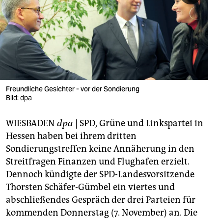
berlin
nord
wahrheit
verlag
verlag
Freundliche Gesichter - vor der Sondierung
Bild: dpa
veranstaltungen
WIESBADEN
dpa
| SPD, Grüne und Linkspartei in
shop
Hessen haben bei ihrem dritten
fragen & hilfe
Sondierungstreffen keine Annäherung in den
Streitfragen Finanzen und Flughafen erzielt.
unterstützen
Dennoch kündigte der SPD-Landesvorsitzende
abo
Thorsten Schäfer-Gümbel ein viertes und
abschließendes Gespräch der drei Parteien für
genossenschaft
kommenden Donnerstag (7. November) an. Die