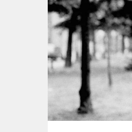
berlin
nord
wahrheit
verlag
verlag
veranstaltungen
shop
fragen & hilfe
unterstützen
abo
genossenschaft