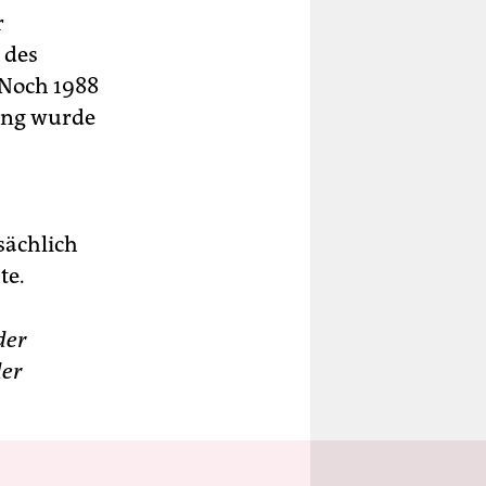
r
 des
 Noch 1988
tung wurde
sächlich
te.
der
der