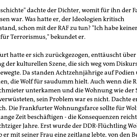
chichte" dachte der Dichter, womit für ihn der Fa
en war. Was hatte er, der Ideologien kritisch
tand, schon mit der RAF zu tun? "Ich habe keiner
für Terrorismus," bekundet er.
urt hatte er sich zurückgezogen, enttäuscht über
g der kulturellen Szene, die sich weg vom Diskurs
bewegte. Da standen Achtzehnjährige auf Podien
den, die Wolf für saudumm hielt. Auch wenn die R
chmieter unterkamen und die Wohnung wie der S
verwüsteten, sein Problem war es nicht. Dachte er
ich. Die Frankfurter Wohnungsfarce sollte für Wol
lange Zeit beschäftigen - die Konsequenzen reicht
chtziger Jahre. Erst wurde der DDR-Flüchtling Wol
 er mit seiner Frau eine zeitlang lebte, von den 