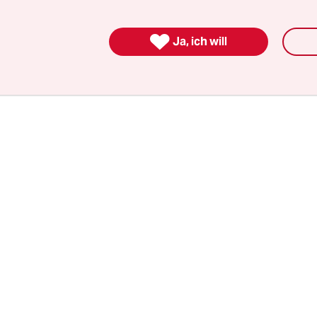
gsgespräch mit Ulrike Meinhoff aufnahm. Sie k
 nicht Wolf getroffen zu haben, sondern den

Ja, ich will
ssvollen Nachmieter.