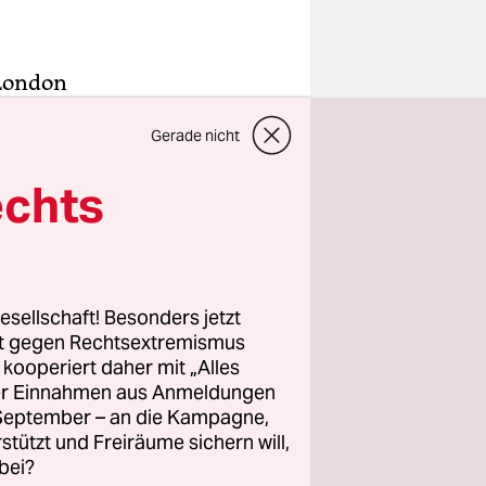
 London
uckfrischen
Gerade nicht
lerlei aus
 Jahre
echts
auch
imperlich
ntar nicht
humschläge
esellschaft! Besonders jetzt
.
rt gegen Rechtsextremismus
z kooperiert daher mit „Alles
ller Einnahmen aus Anmeldungen
ie Wohnung
. September – an die Kampagne,
 flüchtigen
rstützt und Freiräume sichern will,
 nach einem
bei?