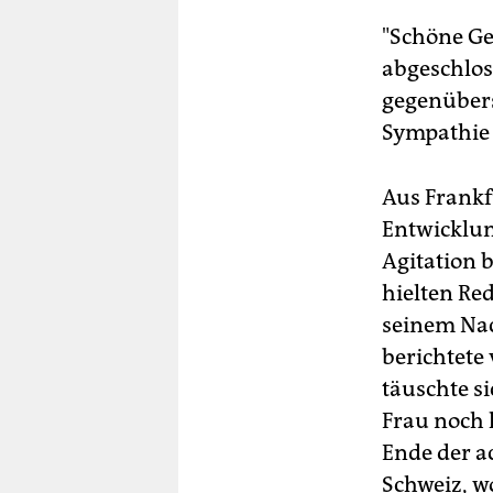
"Schöne Ges
abgeschloss
gegenübers
Sympathie 
Aus Frankf
Entwicklun
Agitation 
hielten Re
seinem Na
berichtete 
täuschte s
Frau noch 
Ende der a
Schweiz, wo