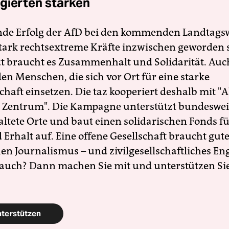
gierten stärken
nde Erfolg der AfD bei den kommenden Landtags
 stark rechtsextreme Kräfte inzwischen geworden 
zt braucht es Zusammenhalt und Solidarität. Auc
en Menschen, die sich vor Ort für eine starke
schaft einsetzen. Die taz kooperiert deshalb mit "A
 Zentrum". Die Kampagne unterstützt bundesweit
altete Orte und baut einen solidarischen Fonds f
Erhalt auf. Eine offene Gesellschaft braucht gute
en Journalismus – und zivilgesellschaftliches E
 auch? Dann machen Sie mit und unterstützen Si
nterstützen