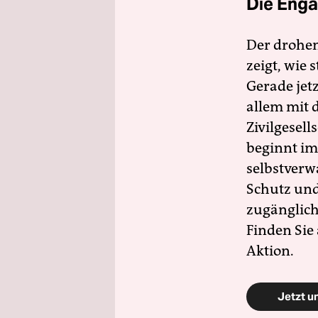
Die Enga
Der drohe
zeigt, wie
Gerade jet
allem mit d
Zivilgesell
beginnt im
selbstverw
Schutz und 
zugänglich
Finden Sie
Aktion.
Jetzt u