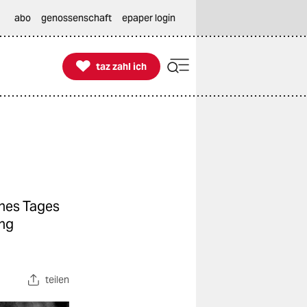
abo
genossenschaft
epaper login

taz zahl ich
taz zahl ich
ines Tages
ung
teilen