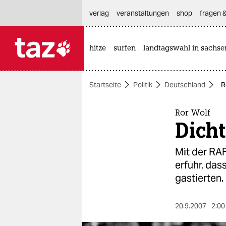
hautnavigation anspringen
hauptinhalt anspringen
footer anspringen
verlag
veranstaltungen
shop
fragen &
hitze
surfen
landtagswahl in sachse

taz zahl ich
taz zahl ich
Startseite
Politik
Deutschland
R
themen
politik
Ror Wolf
Dich
öko
Mit der RAF
gesellschaft
erfuhr, das
gastierten.
kultur
sport
20.9.2007
2:00