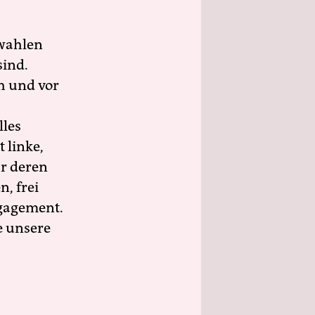
wahlen
sind.
h und vor
lles
 linke,
ür deren
n, frei
ngagement.
e unsere