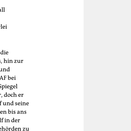
ll
lei
 die
, hin zur
 und
AF bei
piegel
, doch er
f und seine
en bis ans
f in der
Behörden zu