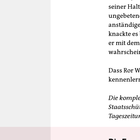
seiner Ha
ungebetene
anständige
knackte es
er mit de
wahrschein
Dass Ror W
kennenlern
Die komplet
Staatsschü
Tageszeitu