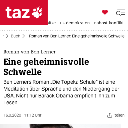

taz zahl ich
krieg in der ukraine
hitze
us-demokraten
nahost-konflikt

taz zahl ich
tur
Buch
Roman von Ben Lerner: Eine geheimnisvolle Schwelle
taz zahl ich
themen
Roman von Ben Lerner
Eine geheimnisvolle
politik
Schwelle
öko
Ben Lerners Roman „Die Topeka Schule“ ist eine
Meditation über Sprache und den Niedergang der
gesellschaft
USA. Nicht nur Barack Obama empfiehlt ihn zum
Lesen.
kultur
sport
16.9.2020
11:12 Uhr
teilen