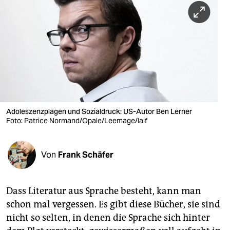
berlin
nord
wahrheit
verlag
verlag
veranstaltungen
Adoleszenzplagen und Sozialdruck: US-Autor Ben Lerner
Foto: Patrice Normand/Opale/Leemage/laif
shop
fragen & hilfe
Von
Frank Schäfer
unterstützen
Dass Literatur aus Sprache besteht, kann man
abo
schon mal vergessen. Es gibt diese Bücher, sie sind
genossenschaft
nicht so selten, in denen die Sprache sich hinter