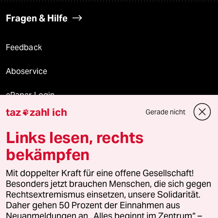
Fragen & Hilfe
Feedback
Aboservice
ePaper Login
taz
zahl ich
Gerade nicht

Downloads für Abonnierende
Links lesen, rechts
bekämpfen
© 2026 taz Verlags und Vertriebs GmbH
Mit doppelter Kraft für eine offene Gesellschaft!
Alle Rechte vorbehalten. Bei rechtlichen Fragen oder für Genehmigungen
wenden Sie sich bitte an
lizenzen@taz.de
Besonders jetzt brauchen Menschen, die sich gegen
Rechtsextremismus einsetzen, unsere Solidarität.
Daher gehen 50 Prozent der Einnahmen aus
Feedback
Redaktionsstatut
Kommune-Richtlinien
KI-
Neuanmeldungen an „Alles beginnt im Zentrum“ –