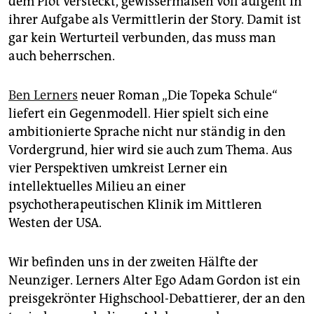
dem Plot versteckt, gewissermaßen voll aufgeht in
epaper login
ihrer Aufgabe als Vermittlerin der Story. Damit ist
gar kein Werturteil verbunden, das muss man
auch beherrschen.
Ben Lerners
neuer Roman „Die Topeka Schule“
liefert ein Gegenmodell. Hier spielt sich eine
ambitionierte Sprache nicht nur ständig in den
Vordergrund, hier wird sie auch zum Thema. Aus
vier Perspektiven umkreist Lerner ein
intellektuelles Milieu an einer
psychotherapeutischen Klinik im Mittleren
Westen der USA.
Wir befinden uns in der zweiten Hälfte der
Neunziger. Lerners Alter Ego Adam Gordon ist ein
preisgekrönter Highschool-Debattierer, der an den