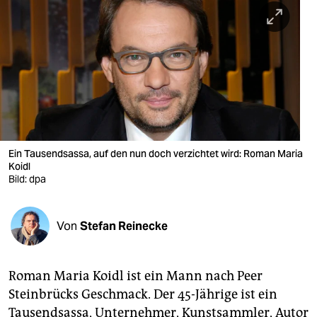
berlin
nord
wahrheit
verlag
verlag
veranstaltungen
Ein Tausendsassa, auf den nun doch verzichtet wird: Roman Maria
Koidl
shop
Bild: dpa
fragen & hilfe
Von
Stefan Reinecke
unterstützen
abo
Roman Maria Koidl ist ein Mann nach Peer
genossenschaft
Steinbrücks Geschmack. Der 45-Jährige ist ein
Tausendsassa, Unternehmer, Kunstsammler, Autor