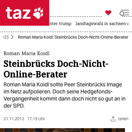

taz zahl ich
nahost-konflikt
usa unter trump
landtagswahl in sachsen-an

taz zahl ich
 2025
Roman Maria Koidl: Steinbrücks Doch-Nicht-Online-Berater
taz zahl ich
themen
Roman Maria Koidl
Steinbrücks Doch-Nicht-
politik
Online-Berater
öko
Roman Maria Koidl sollte Peer Steinbrücks Image
im Netz aufpolieren. Doch seine Hedgefonds-
gesellschaft
Vergangenheit kommt dann doch nicht so gut an in
der SPD.
kultur
sport
21.11.2012
17:19 Uhr
teilen