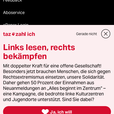
Feedback
Aboservice
ePaper Login
taz
zahl ich
Gerade nicht

Downloads für Abonnierende
Links lesen, rechts
bekämpfen
© 2026 taz Verlags und Vertriebs GmbH
Mit doppelter Kraft für eine offene Gesellschaft!
Alle Rechte vorbehalten. Bei rechtlichen Fragen oder für Genehmigungen
wenden Sie sich bitte an
lizenzen@taz.de
Besonders jetzt brauchen Menschen, die sich gegen
Rechtsextremismus einsetzen, unsere Solidarität.
Daher gehen 50 Prozent der Einnahmen aus
Feedback
Redaktionsstatut
Kommune-Richtlinien
KI-
Neuanmeldungen an „Alles beginnt im Zentrum“ –
eine Kampagne, die bedrohte linke Kulturzentren
Leitlinie
Informant
Datenschutz
Impressum
AGB
und Jugendorte unterstützt. Sind Sie dabei?
Seitenwende
Einwilligungen widerrufen (Ads)

Ja, ich will