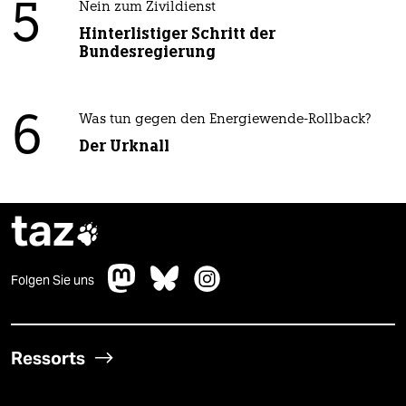
5
Nein zum Zivildienst
Hinterlistiger Schritt der
Bundesregierung
6
Was tun gegen den Energiewende-Rollback?
Der Urknall
taz

Folgen Sie uns
Ressorts