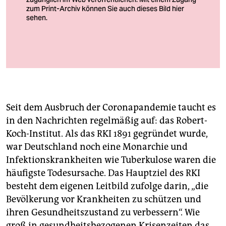
berlin
nord
wahrheit
Foto: Archiv
verlag
verlag
Seit dem Ausbruch der Coronapandemie taucht es
veranstaltungen
in den Nachrichten regelmäßig auf: das Robert-
shop
Koch-Institut. Als das RKI 1891 gegründet wurde,
war Deutschland noch eine Monarchie und
fragen & hilfe
Infektionskrankheiten wie Tuberkulose waren die
unterstützen
häufigste Todesursache. Das Hauptziel des RKI
besteht dem eigenen Leitbild zufolge darin, „die
abo
Bevöl­ke­rung vor Krank­heiten zu schützen und
genossenschaft
ihren Gesundheits­zu­stand zu verbessern“. Wie
groß in gesundheitsbezogenen Krisenzeiten das