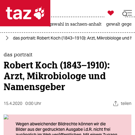

taz zahl ich
hitze
surfen
landtagswahl in sachsen-anhalt
gewalt gegen

taz zahl ich
el
das portrait: Robert Koch (1843–1910): Arzt, Mikrobiologe und
taz zahl ich
themen
das portrait
Robert Koch (1843–1910):
politik
Arzt, Mikrobiologe und
öko
Namensgeber
gesellschaft
15.4.2020
0:00 Uhr
teilen
kultur
sport