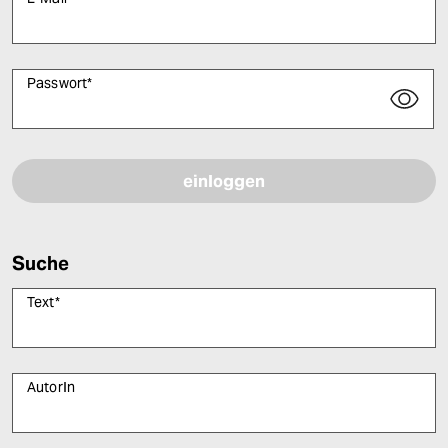
Passwort
*
Bitte füllen Sie alle Pflichtfelder (*) aus, um fortfahren zu können.
Suche
Text
*
AutorIn
Bitte füllen Sie alle Pflichtfelder (*) aus, um fortfahren zu können.