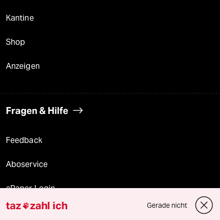
Kantine
Shop
Anzeigen
Fragen & Hilfe
Feedback
Aboservice
ePaper Login
taz
zahl ich
Gerade nicht

Downloads für Abonnierende