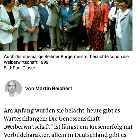
berlin
nord
wahrheit
verlag
verlag
Auch der ehemalige Berliner Bürgermeister besuchte schon die
Weiberwirtschaft 1999
veranstaltungen
Bild: Paul Glaser
shop
Von
Martin Reichert
fragen & hilfe
unterstützen
Am Anfang wurden sie belacht, heute gibt es
abo
Warteschlangen: Die Genossenschaft
„Weiberwirtschaft“ ist längst ein Riesenerfolg mit
genossenschaft
Vorbildcharakter, allein in Deutschland gibt es