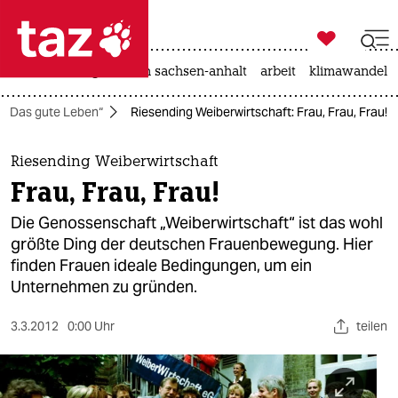

taz zahl ich
hitze
landtagswahl in sachsen-anhalt
arbeit
klimawandel

taz zahl ich
: „Das gute Leben“
Riesending Weiberwirtschaft: Frau, Frau, Frau!
taz zahl ich
themen
Riesending Weiberwirtschaft
Frau, Frau, Frau!
politik
Die Genossenschaft „Weiberwirtschaft“ ist das wohl
öko
größte Ding der deutschen Frauenbewegung. Hier
finden Frauen ideale Bedingungen, um ein
gesellschaft
Unternehmen zu gründen.
kultur
3.3.2012
0:00 Uhr
teilen
sport