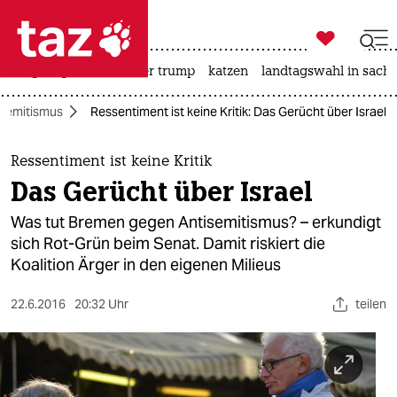

taz zahl ich
bergsteigen
usa unter trump
katzen
landtagswahl in sachs

taz zahl ich
isemitismus
Ressentiment ist keine Kritik: Das Gerücht über Israel
taz zahl ich
themen
Ressentiment ist keine Kritik
Das Gerücht über Israel
politik
Was tut Bremen gegen Antisemitismus? – erkundigt
öko
sich Rot-Grün beim Senat. Damit riskiert die
Koalition Ärger in den eigenen Milieus
gesellschaft
22.6.2016
20:32 Uhr
teilen
kultur
sport