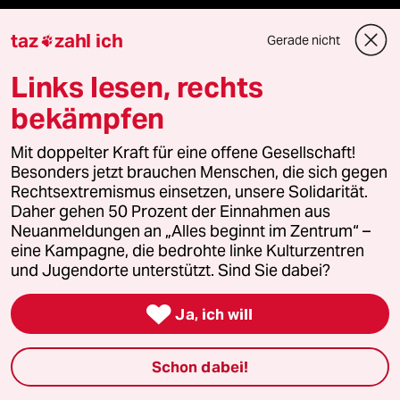
reingehen
taz
zahl ich
Gerade nicht

Links lesen, rechts
Newsletter
bekämpfen
Mit doppelter Kraft für eine offene Gesellschaft!
team zukunft
Besonders jetzt brauchen Menschen, die sich gegen
Rechtsextremismus einsetzen, unsere Solidarität.
taz frisch
Daher gehen 50 Prozent der Einnahmen aus
Neuanmeldungen an „Alles beginnt im Zentrum“ –
eine Kampagne, die bedrohte linke Kulturzentren
taz zahl ich
und Jugendorte unterstützt. Sind Sie dabei?
taz lab Infobrief

Ja, ich will
Schon dabei!
Veranstaltungen