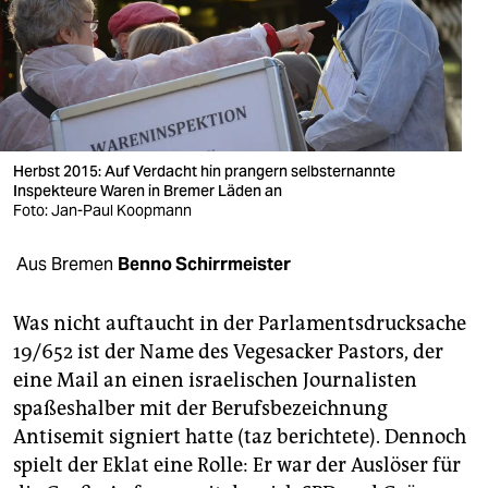
berlin
nord
wahrheit
verlag
Herbst 2015: Auf Verdacht hin prangern selbsternannte
verlag
Inspekteure Waren in Bremer Läden an
Foto: Jan-Paul Koopmann
veranstaltungen
Aus Bremen
Benno Schirrmeister
shop
fragen & hilfe
Was nicht auftaucht in der Parlamentsdrucksache
19/652 ist der Name des Vegesacker Pastors, der
unterstützen
eine Mail an einen israelischen Journalisten
abo
spaßeshalber mit der Berufsbezeichnung
Antisemit signiert hatte (taz berichtete). Dennoch
genossenschaft
spielt der Eklat eine Rolle: Er war der Auslöser für