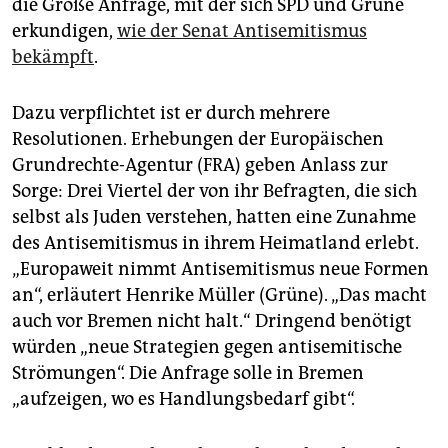
epaper login
die Große Anfrage, mit der sich SPD und Grüne
erkundigen,
wie der Senat Antisemitismus
bekämpft
.
Dazu verpflichtet ist er durch mehrere
Resolutionen. Erhebungen der Europäischen
Grundrechte-Agentur (FRA) geben Anlass zur
Sorge: Drei Viertel der von ihr Befragten, die sich
selbst als Juden verstehen, hatten eine Zunahme
des Antisemitismus in ihrem Heimatland erlebt.
„Europaweit nimmt Antisemitismus neue Formen
an“, erläutert Henrike Müller (Grüne). „Das macht
auch vor Bremen nicht halt.“ Dringend benötigt
würden „neue Strategien gegen antisemitische
Strömungen“. Die Anfrage solle in Bremen
„aufzeigen, wo es Handlungsbedarf gibt“.