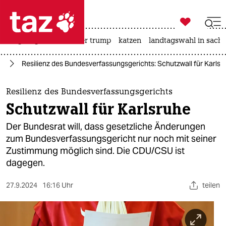

taz zahl ich
bergsteigen
usa unter trump
katzen
landtagswahl in sachs

taz zahl ich
nd
Resilienz des Bundesverfassungsgerichts: Schutzwall für Karlsr
taz zahl ich
themen
Resilienz des Bundesverfassungsgerichts
Schutzwall für Karlsruhe
politik
Der Bundesrat will, dass gesetzliche Änderungen
öko
zum Bundesverfassungsgericht nur noch mit seiner
Zustimmung möglich sind. Die CDU/CSU ist
gesellschaft
dagegen.
kultur
27.9.2024
16:16 Uhr
teilen
sport