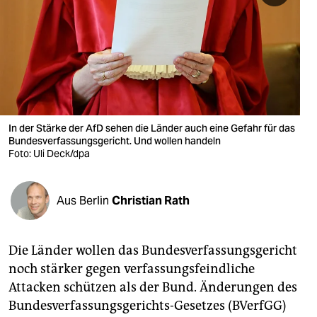
berlin
nord
wahrheit
verlag
verlag
In der Stärke der AfD sehen die Länder auch eine Gefahr für das
Bundesverfassungsgericht. Und wollen handeln
veranstaltungen
Foto: Uli Deck/dpa
shop
Aus Berlin
Christian Rath
fragen & hilfe
unterstützen
Die Länder wollen das Bundesverfassungsgericht
abo
noch stärker gegen verfassungsfeindliche
Attacken schützen als der Bund. Änderungen des
genossenschaft
Bundesverfassungsgerichts-Gesetzes (BVerfGG)