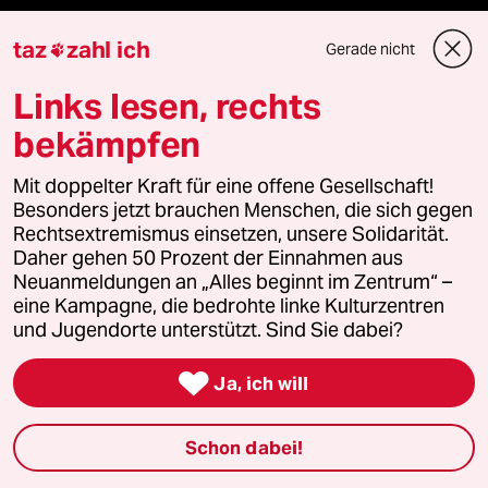
taz
zahl ich
Gerade nicht

Podcast
Links lesen, rechts
bekämpfen
bundestalk
Mit doppelter Kraft für eine offene Gesellschaft!
fernverbindung
Besonders jetzt brauchen Menschen, die sich gegen
Rechtsextremismus einsetzen, unsere Solidarität.
klima update°
Daher gehen 50 Prozent der Einnahmen aus
Neuanmeldungen an „Alles beginnt im Zentrum“ –
eine Kampagne, die bedrohte linke Kulturzentren
Mauerecho
und Jugendorte unterstützt. Sind Sie dabei?
Freie Rede

Ja, ich will
reingehen
Schon dabei!