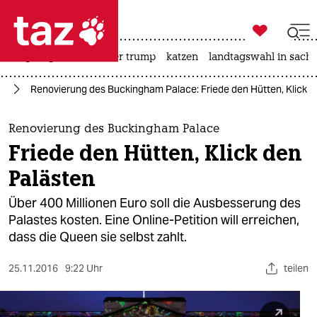

taz zahl ich
bergsteigen
usa unter trump
katzen
landtagswahl in sachs

taz zahl ich
ag
Renovierung des Buckingham Palace: Friede den Hütten, Klick d
taz zahl ich
themen
Renovierung des Buckingham Palace
Friede den Hütten, Klick den
politik
Palästen
öko
Über 400 Millionen Euro soll die Ausbesserung des
Palastes kosten. Eine Online-Petition will erreichen,
gesellschaft
dass die Queen sie selbst zahlt.
kultur
25.11.2016
9:22 Uhr
teilen
sport