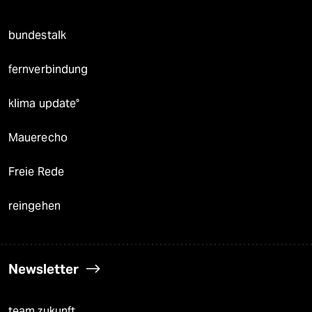
bundestalk
fernverbindung
klima update°
Mauerecho
Freie Rede
reingehen
Newsletter
team zukunft