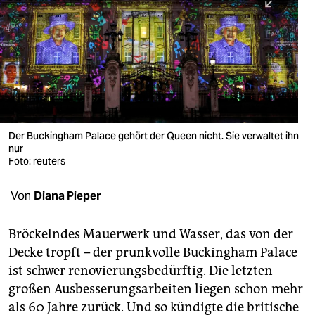
berlin
nord
wahrheit
verlag
verlag
Der Buckingham Palace gehört der Queen nicht. Sie verwaltet ihn
nur
veranstaltungen
Foto: reuters
shop
Von
Diana Pieper
fragen & hilfe
unterstützen
Bröckelndes Mauerwerk und Wasser, das von der
Decke tropft – der prunkvolle Buckingham Palace
abo
ist schwer renovierungsbedürftig. Die letzten
großen Ausbesserungsarbeiten liegen schon mehr
genossenschaft
als 60 Jahre zurück. Und so kündigte die britische