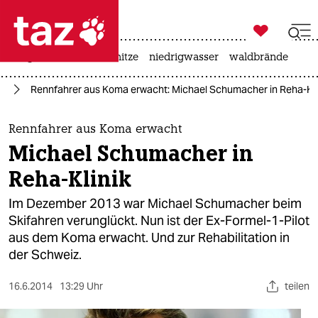

taz zahl ich
krieg in der ukraine
hitze
niedrigwasser
waldbrände

taz zahl ich
ag
Rennfahrer aus Koma erwacht: Michael Schumacher in Reha-Kli
taz zahl ich
themen
Rennfahrer aus Koma erwacht
Michael Schumacher in
politik
Reha-Klinik
öko
Im Dezember 2013 war Michael Schumacher beim
Skifahren verunglückt. Nun ist der Ex-Formel-1-Pilot
gesellschaft
aus dem Koma erwacht. Und zur Rehabilitation in
der Schweiz.
kultur
sport
16.6.2014
13:29 Uhr
teilen