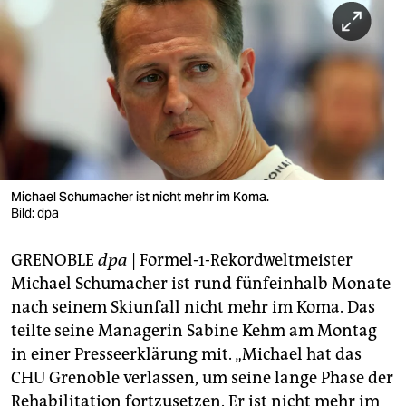
berlin
nord
wahrheit
verlag
verlag
veranstaltungen
Michael Schumacher ist nicht mehr im Koma.
Bild: dpa
shop
GRENOBLE
dpa
| Formel-1-Rekordweltmeister
fragen & hilfe
Michael Schumacher ist rund fünfeinhalb Monate
unterstützen
nach seinem Skiunfall nicht mehr im Koma. Das
teilte seine Managerin Sabine Kehm am Montag
abo
in einer Presseerklärung mit. „Michael hat das
genossenschaft
CHU Grenoble verlassen, um seine lange Phase der
Rehabilitation fortzusetzen. Er ist nicht mehr im