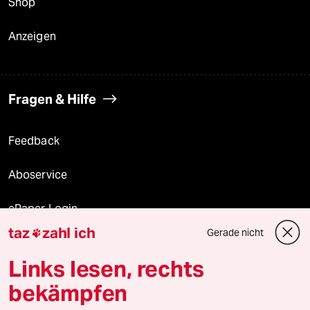
Shop
Anzeigen
Fragen & Hilfe
Feedback
Aboservice
ePaper Login
taz
zahl ich
Gerade nicht

Downloads für Abonnierende
Links lesen, rechts
bekämpfen
© 2026 taz Verlags und Vertriebs GmbH