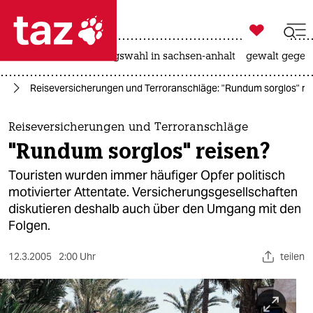

taz zahl ich
hitze
surfen
landtagswahl in sachsen-anhalt
gewalt gegen

taz zahl ich
se
Reiseversicherungen und Terroranschläge: "Rundum sorglos" re
taz zahl ich
themen
Reiseversicherungen und Terroranschläge
"Rundum sorglos" reisen?
politik
Touristen wurden immer häufiger Opfer politisch
öko
motivierter Attentate. Versicherungsgesellschaften
diskutieren deshalb auch über den Umgang mit den
gesellschaft
Folgen.
kultur
12.3.2005
2:00 Uhr
teilen
sport