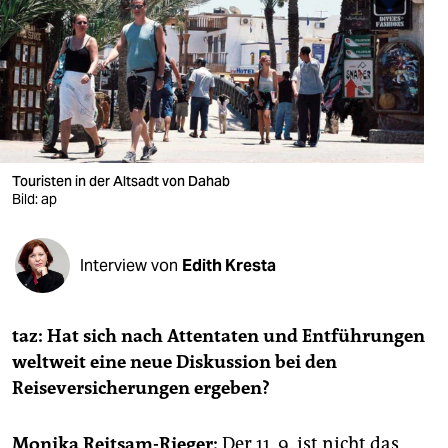
berlin
nord
wahrheit
verlag
verlag
Touristen in der Altsadt von Dahab
Bild: ap
veranstaltungen
shop
Interview von
Edith Kresta
fragen & hilfe
unterstützen
taz: Hat sich nach Attentaten und Entführungen
weltweit eine neue Diskussion bei den
abo
Reiseversicherungen ergeben?
genossenschaft
Monika Reitsam-Rieger:
Der 11. 9. ist nicht das