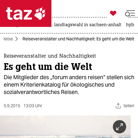

taz zahl ich
niedrigwasser
rente
landtagswahl in sachsen-anhalt
hybri

taz zahl ich
Reise
Reiseveranstalter und Nachhaltigkeit: Es geht um die Welt
taz zahl ich
themen
Reiseveranstalter und Nachhaltigkeit
Es geht um die Welt
politik
Die Mitglieder des „forum anders reisen“ stellen sich
öko
einem Kriterienkatalog für ökologisches und
sozialverantwortliches Reisen.
gesellschaft
5.9.2015
13:03 Uhr
teilen
kultur
sport