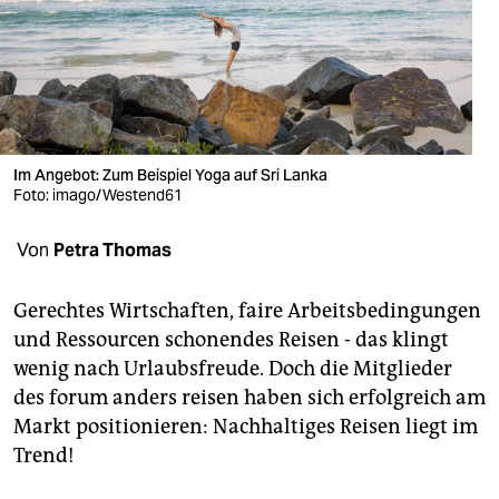
berlin
nord
wahrheit
verlag
Im Angebot: Zum Beispiel Yoga auf Sri Lanka
Foto: imago/Westend61
verlag
veranstaltungen
Von
Petra Thomas
shop
Gerechtes Wirtschaften, faire Arbeitsbedingungen
fragen & hilfe
und Ressourcen schonendes Reisen - das klingt
wenig nach Urlaubsfreude. Doch die Mitglieder
unterstützen
des forum anders reisen haben sich erfolgreich am
abo
Markt positionieren: Nachhaltiges Reisen liegt im
Trend!
genossenschaft