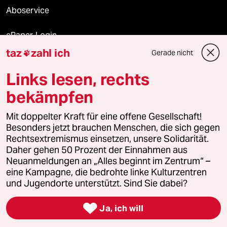
Aboservice
ePaper Login
taz
zahl ich
Gerade nicht

Downloads für Abonnierende
Links lesen, rechts
bekämpfen
© 2026 taz Verlags und Vertriebs GmbH
Alle Rechte vorbehalten. Bei rechtlichen Fragen oder für Genehmigungen
Mit doppelter Kraft für eine offene Gesellschaft!
wenden Sie sich bitte an
lizenzen@taz.de
Besonders jetzt brauchen Menschen, die sich gegen
Rechtsextremismus einsetzen, unsere Solidarität.
Daher gehen 50 Prozent der Einnahmen aus
Feedback
Redaktionsstatut
Kommune-Richtlinien
KI-
Neuanmeldungen an „Alles beginnt im Zentrum“ –
eine Kampagne, die bedrohte linke Kulturzentren
Leitlinie
Informant
Datenschutz
Impressum
AGB
und Jugendorte unterstützt. Sind Sie dabei?
Seitenwende
Einwilligungen widerrufen (Ads)

Ja, ich will