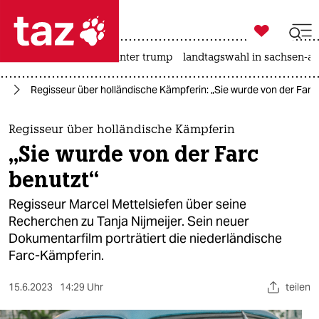

taz zahl ich
nahost-konflikt
usa unter trump
landtagswahl in sachsen-an

taz zahl ich
lm
Regisseur über holländische Kämpferin: „Sie wurde von der Farc
taz zahl ich
themen
Regisseur über holländische Kämpferin
„Sie wurde von der Farc
politik
benutzt“
öko
Regisseur Marcel Mettelsiefen über seine
Recherchen zu Tanja Nijmeijer. Sein neuer
gesellschaft
Dokumentarfilm porträtiert die niederländische
Farc-Kämpferin.
kultur
sport
15.6.2023
14:29 Uhr
teilen