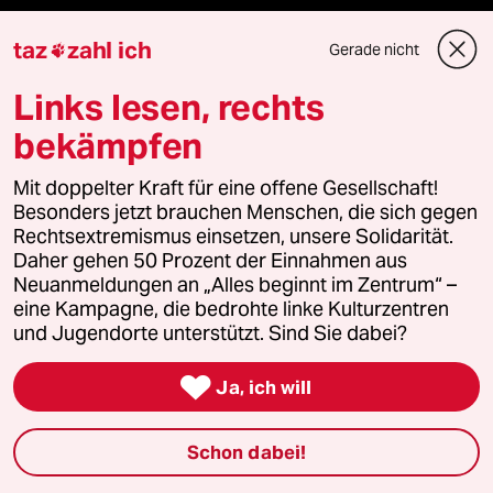
Le Monde diplomatique
taz
zahl ich
Gerade nicht

taz Archiv
Links lesen, rechts
bekämpfen
Mehr taz Angebote
Mit doppelter Kraft für eine offene Gesellschaft!
Besonders jetzt brauchen Menschen, die sich gegen
Rechtsextremismus einsetzen, unsere Solidarität.
Reisen
Daher gehen 50 Prozent der Einnahmen aus
Neuanmeldungen an „Alles beginnt im Zentrum“ –
Kantine
eine Kampagne, die bedrohte linke Kulturzentren
und Jugendorte unterstützt. Sind Sie dabei?
Shop

Ja, ich will
Anzeigen
Schon dabei!