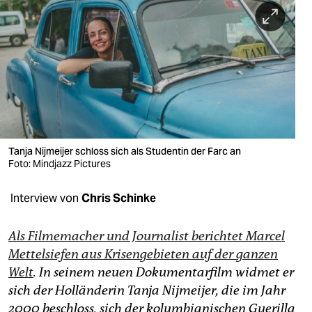
berlin
nord
wahrheit
verlag
verlag
veranstaltungen
Tanja Nijmeijer schloss sich als Studentin der Farc an
Foto: Mindjazz Pictures
shop
Interview von
Chris Schinke
fragen & hilfe
unterstützen
Als Filmemacher und Journalist berichtet Marcel
Mettelsiefen aus Krisengebieten auf der ganzen
abo
Welt
. In seinem neuen Dokumentarfilm widmet er
genossenschaft
sich der Holländerin Tanja Nijmeijer, die im Jahr
2000 beschloss, sich der kolumbianischen Guerilla