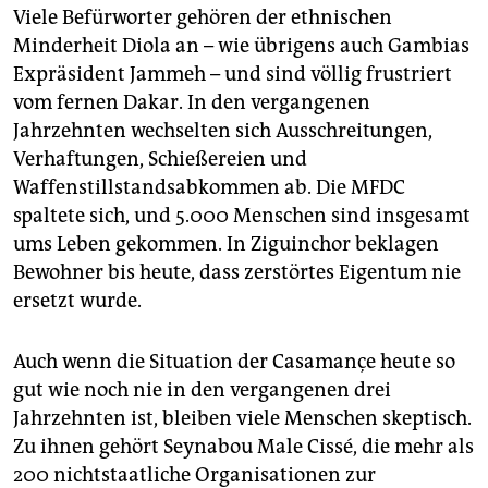
Separatisten wurden aus Guinea-Bissau unterstützt.
Viele Befürworter gehören der ethnischen
Ihr Führer Abbé Diamacoune starb 2007.
Minderheit Diola an – wie übrigens auch Gambias
Expräsident Jammeh – und sind völlig frustriert
vom fernen Dakar. In den vergangenen
Jahrzehnten wechselten sich Ausschreitungen,
Verhaftungen, Schießereien und
Waffenstillstandsabkommen ab. Die MFDC
spaltete sich, und 5.000 Menschen sind insgesamt
ums Leben gekommen. In Ziguinchor beklagen
Bewohner bis heute, dass zerstörtes Eigentum nie
ersetzt wurde.
Auch wenn die Situation der Casamançe heute so
gut wie noch nie in den vergangenen drei
Jahrzehnten ist, bleiben viele Menschen skeptisch.
Zu ihnen gehört Seynabou Male Cissé, die mehr als
200 nichtstaatliche Organisationen zur