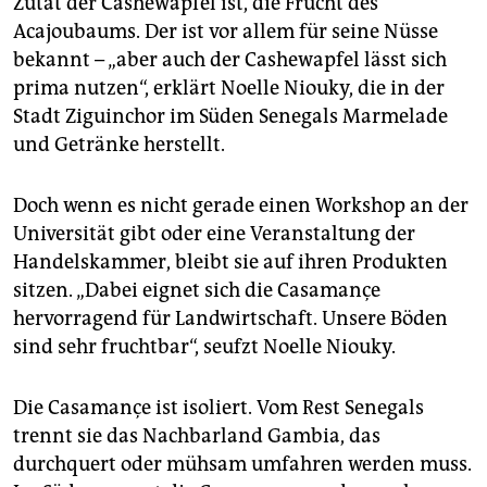
Zutat der Cashew­apfel ist, die Frucht des
epaper login
Acajoubaums. Der ist vor allem für seine Nüsse
bekannt – „aber auch der Cashewapfel lässt sich
prima nutzen“, erklärt Noelle Niouky, die in der
Stadt Ziguinchor im Süden Senegals Marmelade
und Getränke herstellt.
Doch wenn es nicht gerade einen Workshop an der
Universität gibt oder eine Veranstaltung der
Handelskammer, bleibt sie auf ihren Produkten
sitzen. „Dabei eignet sich die Casamançe
hervorragend für Landwirtschaft. Unsere Böden
sind sehr fruchtbar“, seufzt Noelle Niouky.
Die Casamançe ist isoliert. Vom Rest Senegals
trennt sie das Nachbarland Gambia, das
durchquert oder mühsam umfahren werden muss.