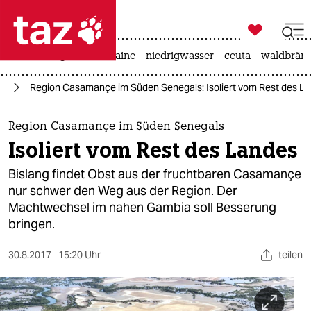

taz zahl ich
hitze
krieg in der ukraine
niedrigwasser
ceuta
waldbrän

taz zahl ich
ka
Region Casamançe im Süden Senegals: Isoliert vom Rest des L
taz zahl ich
themen
Region Casamançe im Süden Senegals
Isoliert vom Rest des Landes
politik
Bislang findet Obst aus der fruchtbaren Casamançe
öko
nur schwer den Weg aus der Region. Der
Machtwechsel im nahen Gambia soll Besserung
gesellschaft
bringen.
kultur
30.8.2017
15:20 Uhr
teilen
sport