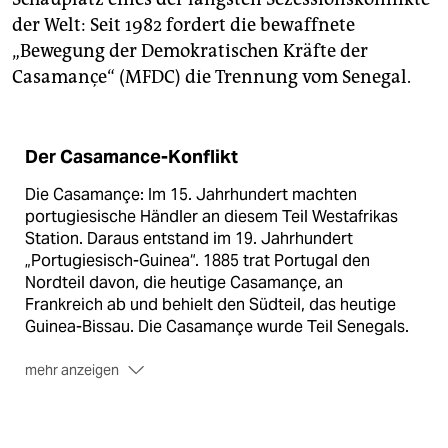
der Welt: Seit 1982 fordert die bewaffnete
„Bewegung der Demokratischen Kräfte der
Casamançe“ (MFDC) die Trennung vom Senegal.
Der Casamance-Konflikt
Die Casamançe: Im 15. Jahrhundert machten
portugiesische Händler an diesem Teil Westafrikas
Station. Daraus entstand im 19. Jahrhundert
„Portugiesisch-Guinea“. 1885 trat Portugal den
Nordteil davon, die heutige Casamançe, an
Frankreich ab und behielt den Südteil, das heutige
Guinea-Bissau. Die Casamançe wurde Teil Senegals.
mehr anzeigen
Der Konflikt: 1982 startete mit dem Niederreißen der
senegalesischen Flagge in Ziguinchor durch
Aufständische der Casamançe-Krieg. Die