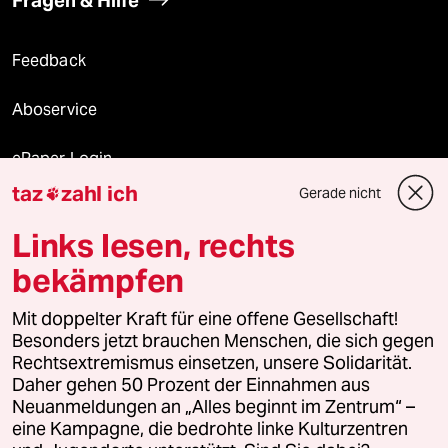
Fragen & Hilfe
Feedback
Aboservice
ePaper Login
taz
zahl ich
Gerade nicht

Downloads für Abonnierende
Links lesen, rechts
bekämpfen
© 2026 taz Verlags und Vertriebs GmbH
Mit doppelter Kraft für eine offene Gesellschaft!
Alle Rechte vorbehalten. Bei rechtlichen Fragen oder für Genehmigungen
wenden Sie sich bitte an
lizenzen@taz.de
Besonders jetzt brauchen Menschen, die sich gegen
Rechtsextremismus einsetzen, unsere Solidarität.
Daher gehen 50 Prozent der Einnahmen aus
Feedback
Redaktionsstatut
Kommune-Richtlinien
KI-
Neuanmeldungen an „Alles beginnt im Zentrum“ –
eine Kampagne, die bedrohte linke Kulturzentren
Leitlinie
Informant
Datenschutz
Impressum
AGB