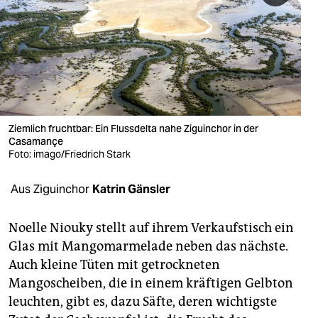
berlin
nord
wahrheit
verlag
verlag
Ziemlich fruchtbar: Ein Flussdelta nahe Ziguinchor in der
Casamançe
veranstaltungen
Foto: imago/Friedrich Stark
shop
Aus Ziguinchor
Katrin Gänsler
fragen & hilfe
Noelle Niouky stellt auf ihrem Verkaufstisch ein
unterstützen
Glas mit Mangomarmelade neben das nächste.
Auch kleine Tüten mit getrockneten
abo
Mangoscheiben, die in einem kräftigen Gelbton
genossenschaft
leuchten, gibt es, dazu Säfte, deren wichtigste