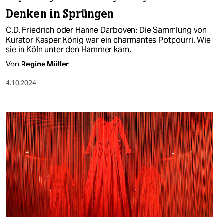
berlin
Denken in Sprüngen
nord
C.D. Friedrich oder Hanne Darboven: Die Sammlung von
Kurator Kasper König war ein charmantes Potpourri. Wie
wahrheit
sie in Köln unter den Hammer kam.
Von
Regine Müller
verlag
4.10.2024
verlag
veranstaltungen
shop
fragen & hilfe
unterstützen
abo
genossenschaft