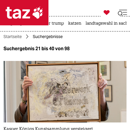

taz zahl ich
bergsteigen
usa unter trump
katzen
landtagswahl in sachs

taz zahl ich
Startseite
Suchergebnisse
taz zahl ich
Suchergebnis 21 bis 40 von 98
themen
politik
öko
gesellschaft
kultur
sport
Kasper Königs Kunstsammlung versteigert