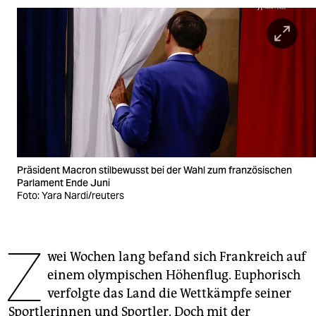
berlin
nord
wahrheit
verlag
verlag
veranstaltungen
Präsident Macron stilbewusst bei der Wahl zum französischen
shop
Parlament Ende Juni
Foto: Yara Nardi/reuters
fragen & hilfe
unterstützen
Z
wei Wochen lang befand sich Frankreich auf
abo
einem olympischen Höhenflug. Euphorisch
genossenschaft
verfolgte das Land die Wettkämpfe seiner
Sportlerinnen und Sportler. Doch mit der