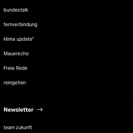
bundestalk
fernverbindung
klima update°
Mauerecho
Freie Rede
reingehen
Newsletter
team zukunft