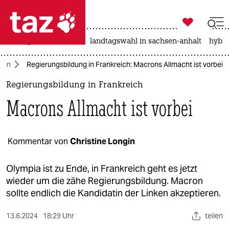

taz zahl ich
niedrigwasser
rente
landtagswahl in sachsen-anhalt
hybri

taz zahl ich
ron
Regierungsbildung in Frankreich: Macrons Allmacht ist vorbei
taz zahl ich
Regierungsbildung in Frankreich
themen
Macrons Allmacht ist vorbei
politik
öko
Kommentar von
Christine Longin
gesellschaft
Olympia ist zu Ende, in Frankreich geht es jetzt
wieder um die zähe Regierungsbildung. Macron
kultur
sollte endlich die Kandidatin der Linken akzeptieren.
sport
13.8.2024
18:29 Uhr
teilen