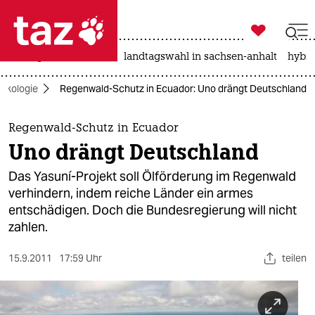

taz zahl ich
niedrigwasser
rente
landtagswahl in sachsen-anhalt
hybri

taz zahl ich
Ökologie
Regenwald-Schutz in Ecuador: Uno drängt Deutschland
taz zahl ich
themen
Regenwald-Schutz in Ecuador
Uno drängt Deutschland
politik
Das Yasuní-Projekt soll Ölförderung im Regenwald
öko
verhindern, indem reiche Länder ein armes
entschädigen. Doch die Bundesregierung will nicht
gesellschaft
zahlen.
kultur
15.9.2011
17:59 Uhr
teilen
sport