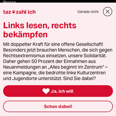
Presse
taz
zahl ich
Gerade nicht

Links lesen, rechts
Unterstützen
bekämpfen
abo
Mit doppelter Kraft für eine offene Gesellschaft!
Besonders jetzt brauchen Menschen, die sich gegen
genossenschaft
Rechtsextremismus einsetzen, unsere Solidarität.
Daher gehen 50 Prozent der Einnahmen aus
Neuanmeldungen an „Alles beginnt im Zentrum“ –
taz zahl ich
eine Kampagne, die bedrohte linke Kulturzentren
und Jugendorte unterstützt. Sind Sie dabei?
recherchefonds ausland

Ja, ich will
panterstiftung
panterpreis 2026
Schon dabei!