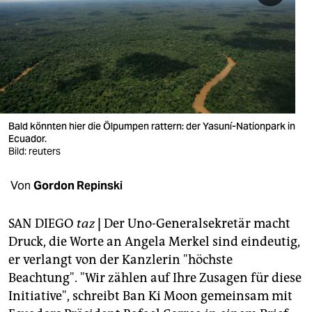
berlin
nord
wahrheit
verlag
verlag
Bald könnten hier die Ölpumpen rattern: der Yasuní-Nationpark in
Ecuador.
veranstaltungen
Bild: reuters
shop
Von
Gordon Repinski
fragen & hilfe
SAN DIEGO
taz
|
Der Uno-Generalsekretär macht
unterstützen
Druck, die Worte an Angela Merkel sind eindeutig,
er verlangt von der Kanzlerin "höchste
abo
Beachtung". "Wir zählen auf Ihre Zusagen für diese
genossenschaft
Initiative", schreibt Ban Ki Moon gemeinsam mit