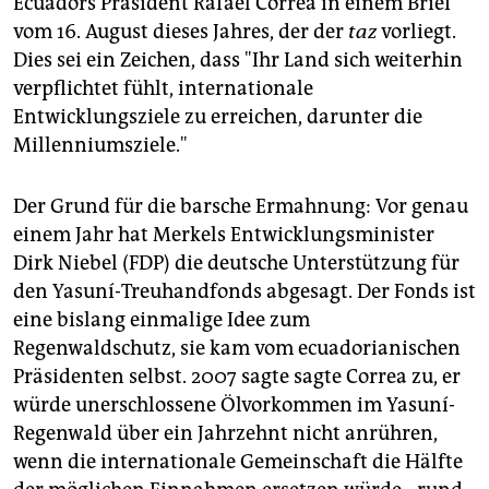
Ecuadors Präsident Rafael Correa in einem Brief
epaper login
vom 16. August dieses Jahres, der der
taz
vorliegt.
Dies sei ein Zeichen, dass "Ihr Land sich weiterhin
verpflichtet fühlt, internationale
Entwicklungsziele zu erreichen, darunter die
Millenniumsziele."
Der Grund für die barsche Ermahnung: Vor genau
einem Jahr hat Merkels Entwicklungsminister
Dirk Niebel (FDP) die deutsche Unterstützung für
den Yasuní-Treuhandfonds abgesagt. Der Fonds ist
eine bislang einmalige Idee zum
Regenwaldschutz, sie kam vom ecuadorianischen
Präsidenten selbst. 2007 sagte sagte Correa zu, er
würde unerschlossene Ölvorkommen im Yasuní-
Regenwald über ein Jahrzehnt nicht anrühren,
wenn die internationale Gemeinschaft die Hälfte