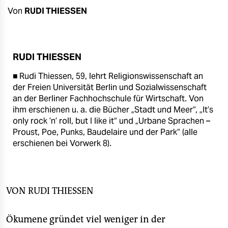
berlin
Von
RUDI THIESSEN
nord
wahrheit
RUDI THIESSEN
verlag
■ Rudi Thiessen, 59, lehrt Religionswissenschaft an
der Freien Universität Berlin und Sozialwissenschaft
verlag
an der Berliner Fachhochschule für Wirtschaft. Von
veranstaltungen
ihm erschienen u. a. die Bücher „Stadt und Meer“, „It’s
only rock ’n’ roll, but I like it“ und „Urbane Sprachen –
shop
Proust, Poe, Punks, Baudelaire und der Park“ (alle
erschienen bei Vorwerk 8).
fragen & hilfe
unterstützen
abo
VON
RUDI THIESSEN
genossenschaft
Ökumene gründet viel weniger in der