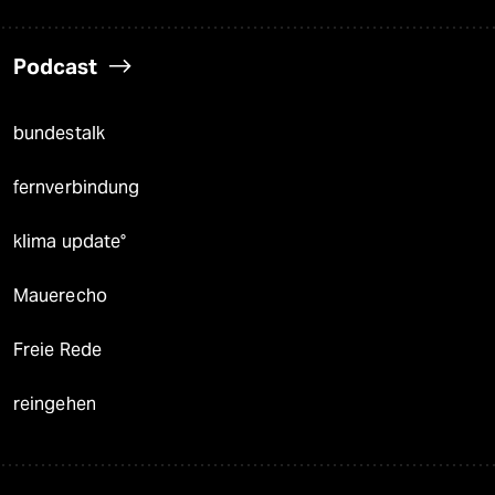
Podcast
bundestalk
fernverbindung
klima update°
Mauerecho
Freie Rede
reingehen