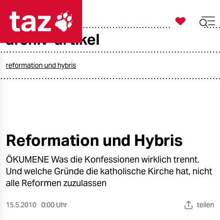

taz zahl ich
archiv-artikel

taz zahl ich
taz zahl ich
reformation und hybris
themen
politik
öko
Reformation und Hybris
gesellschaft
ÖKUMENE Was die Konfessionen wirklich trennt.
Und welche Gründe die katholische Kirche hat, nicht
kultur
alle Reformen zuzulassen
sport
15.5.2010
0:00 Uhr
teilen