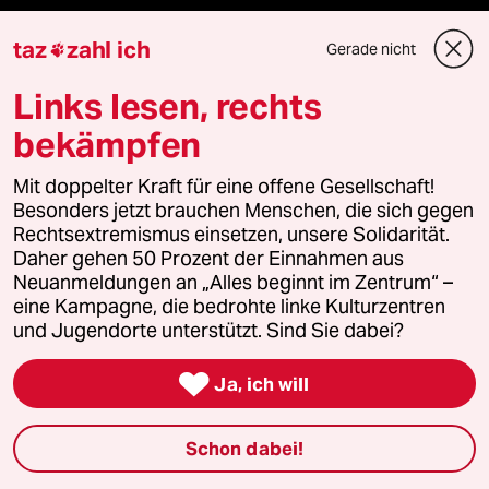
taz
zahl ich
Gerade nicht

Verlag
Links lesen, rechts
bekämpfen
Aktuelles
Mit doppelter Kraft für eine offene Gesellschaft!
Hausblog
Besonders jetzt brauchen Menschen, die sich gegen
Rechtsextremismus einsetzen, unsere Solidarität.
Daher gehen 50 Prozent der Einnahmen aus
Die Seitenwende
Neuanmeldungen an „Alles beginnt im Zentrum“ –
eine Kampagne, die bedrohte linke Kulturzentren
Stellen
und Jugendorte unterstützt. Sind Sie dabei?
Presse

Ja, ich will
Schon dabei!
Unterstützen