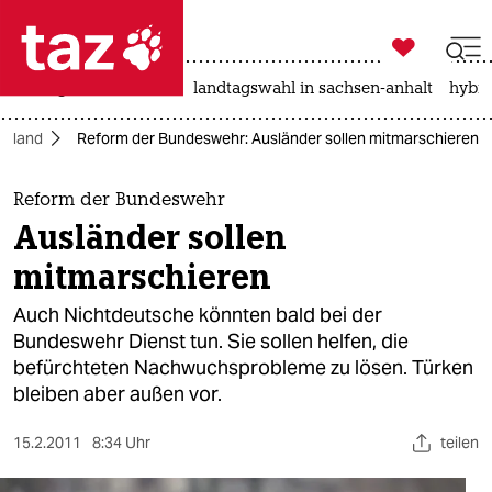

taz zahl ich
niedrigwasser
rente
landtagswahl in sachsen-anhalt
hybri

taz zahl ich
chland
Reform der Bundeswehr: Ausländer sollen mitmarschieren
taz zahl ich
themen
Reform der Bundeswehr
Ausländer sollen
politik
mitmarschieren
öko
Auch Nichtdeutsche könnten bald bei der
Bundeswehr Dienst tun. Sie sollen helfen, die
gesellschaft
befürchteten Nachwuchsprobleme zu lösen. Türken
bleiben aber außen vor.
kultur
sport
15.2.2011
8:34 Uhr
teilen