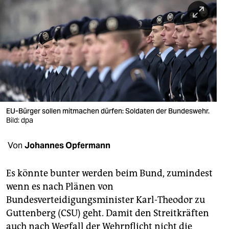
berlin
nord
wahrheit
verlag
verlag
veranstaltungen
EU-Bürger sollen mitmachen dürfen: Soldaten der Bundeswehr.
Bild: dpa
shop
Von
Johannes Opfermann
fragen & hilfe
unterstützen
Es könnte bunter werden beim Bund, zumindest
wenn es nach Plänen von
abo
Bundesverteidigungsminister Karl-Theodor zu
genossenschaft
Guttenberg (CSU) geht. Damit den Streitkräften
auch nach Wegfall der Wehrpflicht nicht die