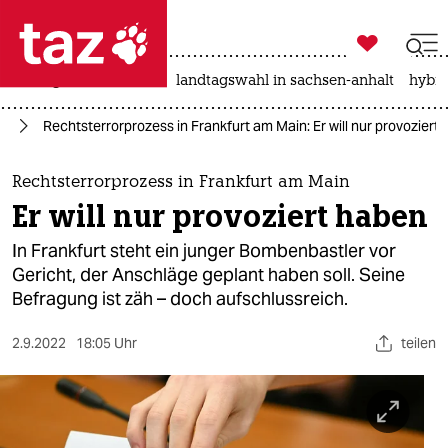

taz zahl ich
niedrigwasser
rente
landtagswahl in sachsen-anhalt
hybri

taz zahl ich
or
Rechtsterrorprozess in Frankfurt am Main: Er will nur provoziert
taz zahl ich
themen
Rechtsterrorprozess in Frankfurt am Main
Er will nur provoziert haben
politik
In Frankfurt steht ein junger Bombenbastler vor
öko
Gericht, der Anschläge geplant haben soll. Seine
Befragung ist zäh – doch aufschlussreich.
gesellschaft
2.9.2022
18:05 Uhr
teilen
kultur
sport