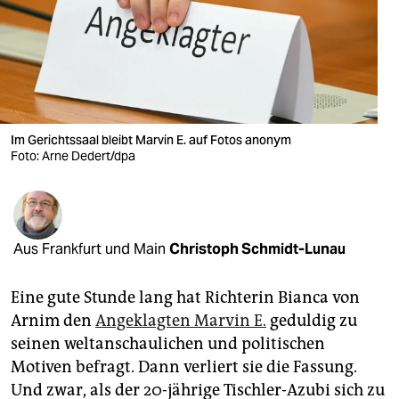
berlin
nord
wahrheit
verlag
Im Gerichtssaal bleibt Marvin E. auf Fotos anonym
verlag
Foto: Arne Dedert/dpa
veranstaltungen
shop
Aus Frankfurt und Main
Christoph Schmidt-Lunau
fragen & hilfe
unterstützen
Eine gute Stunde lang hat Richterin Bianca von
Arnim den
Angeklagten Marvin E.
geduldig zu
abo
seinen weltanschaulichen und politischen
Motiven befragt. Dann verliert sie die Fassung.
genossenschaft
Und zwar, als der 20-jährige Tischler-Azubi sich zu