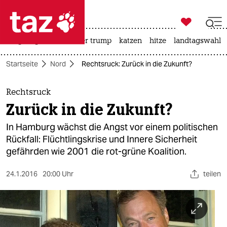

taz zahl ich
bergsteigen
usa unter trump
katzen
hitze
landtagswahl i

taz zahl ich
Startseite
Nord
Rechtsruck: Zurück in die Zukunft?
taz zahl ich
themen
Rechtsruck
Zurück in die Zukunft?
politik
In Hamburg wächst die Angst vor einem politischen
öko
Rückfall: Flüchtlingskrise und Innere Sicherheit
gefährden wie 2001 die rot-grüne Koalition.
gesellschaft
24.1.2016
20:00 Uhr
teilen
kultur
sport