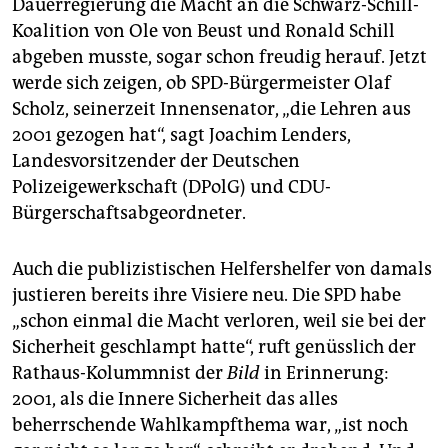
epaper login
Dauerregierung die Macht an die Schwarz-Schill-
Koalition von Ole von Beust und Ronald Schill
abgeben musste, sogar schon freudig herauf. Jetzt
werde sich zeigen, ob SPD-Bürgermeister Olaf
Scholz, seinerzeit Innensenator, „die Lehren aus
2001 gezogen hat“, sagt Joachim Lenders,
Landesvorsitzender der Deutschen
Polizeigewerkschaft (DPolG) und CDU-
Bürgerschaftsabgeordneter.
Auch die publizistischen Helfershelfer von damals
justieren bereits ihre Visiere neu. Die SPD habe
„schon einmal die Macht verloren, weil sie bei der
Sicherheit geschlampt hatte“, ruft genüsslich der
Rathaus-Kolummnist der
Bild
in Erinnerung:
2001, als die Innere Sicherheit das alles
beherrschende Wahlkampfthema war, „ist noch