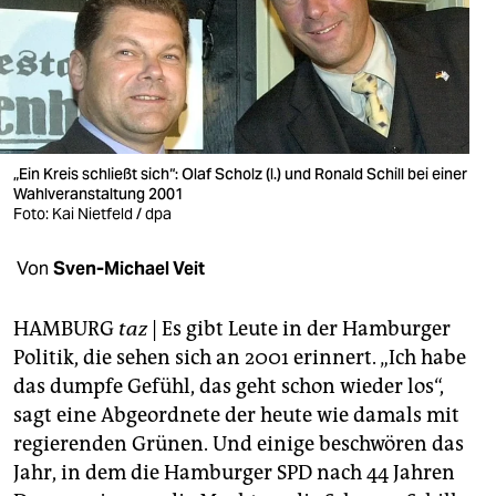
berlin
nord
wahrheit
verlag
„Ein Kreis schließt sich“: Olaf Scholz (l.) und Ronald Schill bei einer
verlag
Wahlveranstaltung 2001
Foto: Kai Nietfeld / dpa
veranstaltungen
Von
Sven-Michael Veit
shop
fragen & hilfe
HAMBURG
taz
| Es gibt Leute in der Hamburger
Politik, die sehen sich an 2001 erinnert. „Ich habe
unterstützen
das dumpfe Gefühl, das geht schon wieder los“,
abo
sagt eine Abgeordnete der heute wie damals mit
regierenden Grünen. Und einige beschwören das
genossenschaft
Jahr, in dem die Hamburger SPD nach 44 Jahren