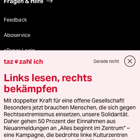
Fragen & Hilfe
Feedback
Aboservice
ePaper Login
taz
zahl ich
Gerade nicht

Downloads für Abonnierende
Links lesen, rechts
bekämpfen
© 2026 taz Verlags und Vertriebs GmbH
Alle Rechte vorbehalten. Bei rechtlichen Fragen oder für Genehmigungen
Mit doppelter Kraft für eine offene Gesellschaft!
wenden Sie sich bitte an
lizenzen@taz.de
Besonders jetzt brauchen Menschen, die sich gegen
Rechtsextremismus einsetzen, unsere Solidarität.
Daher gehen 50 Prozent der Einnahmen aus
Feedback
Redaktionsstatut
Kommune-Richtlinien
KI-
Neuanmeldungen an „Alles beginnt im Zentrum“ –
eine Kampagne, die bedrohte linke Kulturzentren
Leitlinie
Informant
Datenschutz
Impressum
AGB