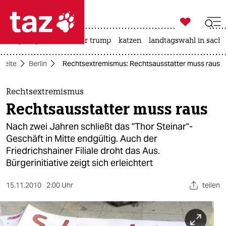

taz zahl ich
bergsteigen
usa unter trump
katzen
landtagswahl in sachs

taz zahl ich
tseite
Berlin
Rechtsextremismus: Rechtsausstatter muss raus
taz zahl ich
themen
Rechtsextremismus
Rechtsausstatter muss raus
politik
Nach zwei Jahren schließt das "Thor Steinar"-
öko
Geschäft in Mitte endgültig. Auch der
Friedrichshainer Filiale droht das Aus.
gesellschaft
Bürgerinitiative zeigt sich erleichtert
kultur
15.11.2010
2:00 Uhr
teilen
sport