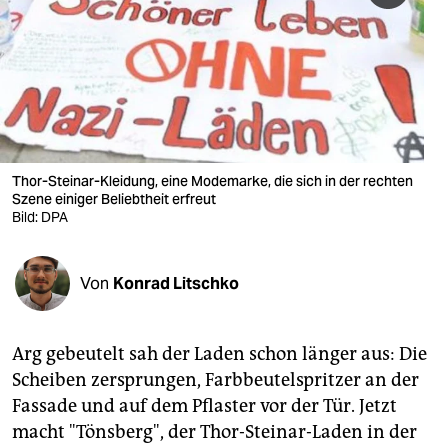
berlin
nord
wahrheit
verlag
verlag
Thor-Steinar-Kleidung, eine Modemarke, die sich in der rechten
Szene einiger Beliebtheit erfreut
veranstaltungen
Bild: DPA
shop
Von
Konrad Litschko
fragen & hilfe
unterstützen
Arg gebeutelt sah der Laden schon länger aus: Die
abo
Scheiben zersprungen, Farbbeutelspritzer an der
Fassade und auf dem Pflaster vor der Tür. Jetzt
genossenschaft
macht "Tönsberg", der Thor-Steinar-Laden in der