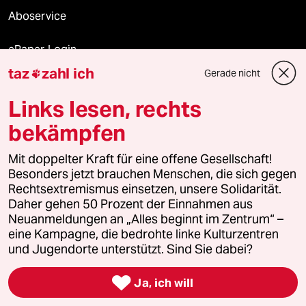
Aboservice
ePaper Login
taz
zahl ich
Gerade nicht

Downloads für Abonnierende
Links lesen, rechts
bekämpfen
© 2026 taz Verlags und Vertriebs GmbH
Alle Rechte vorbehalten. Bei rechtlichen Fragen oder für Genehmigungen
Mit doppelter Kraft für eine offene Gesellschaft!
wenden Sie sich bitte an
lizenzen@taz.de
Besonders jetzt brauchen Menschen, die sich gegen
Rechtsextremismus einsetzen, unsere Solidarität.
Daher gehen 50 Prozent der Einnahmen aus
Feedback
Redaktionsstatut
Kommune-Richtlinien
KI-
Neuanmeldungen an „Alles beginnt im Zentrum“ –
eine Kampagne, die bedrohte linke Kulturzentren
Leitlinie
Informant
Datenschutz
Impressum
AGB
und Jugendorte unterstützt. Sind Sie dabei?
Seitenwende
Einwilligungen widerrufen (Ads)

Ja, ich will