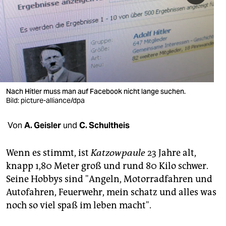
berlin
nord
wahrheit
verlag
verlag
Nach Hitler muss man auf Facebook nicht lange suchen.
Bild: picture-alliance/dpa
veranstaltungen
Von
A. Geisler
und
C. Schultheis
shop
fragen & hilfe
Wenn es stimmt, ist
Katzowpaule
23 Jahre alt,
knapp 1,80 Meter groß und rund 80 Kilo schwer.
unterstützen
Seine Hobbys sind "Angeln, Motorradfahren und
abo
Autofahren, Feuerwehr, mein schatz und alles was
noch so viel spaß im leben macht".
genossenschaft