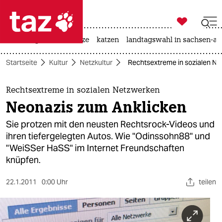

taz zahl ich
iran-krieg
ceuta
hitze
katzen
landtagswahl in sachsen-an

taz zahl ich
Startseite
Kultur
Netzkultur
Rechtsextreme in sozialen Ne
taz zahl ich
themen
Rechtsextreme in sozialen Netzwerken
Neonazis zum Anklicken
politik
Sie protzen mit den neusten Rechtsrock-Videos und
öko
ihren tiefergelegten Autos. Wie "Odinssohn88" und
"WeiSSer HaSS" im Internet Freundschaften
gesellschaft
knüpfen.
kultur
22.1.2011
0:00 Uhr
teilen
sport