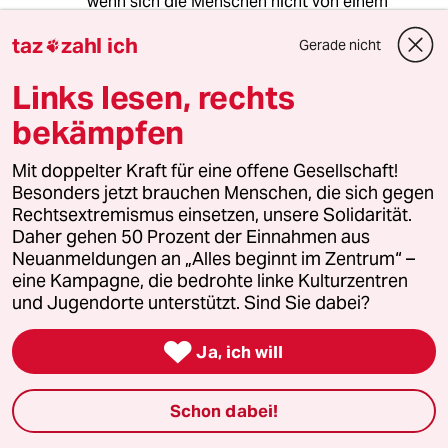
wenn sich die Menschen nicht von einem
gewissen
taz
zahl ich
ADOLF HITLER
Gerade nicht

trennen können.
Links lesen, rechts
.
Wenn Sie es nicht schaffen den WKII und den
bekämpfen
Holocaust zu vergessen... Kann man
unterstellen dieser Herr soll künstlich am
Mit doppelter Kraft für eine offene Gesellschaft!
Leben gehalten werden obwohl er den Freitod
Besonders jetzt brauchen Menschen, die sich gegen
wählte und sein Gefolge ihn und EVA
Rechtsextremismus einsetzen, unsere Solidarität.
anzündete...
Daher gehen 50 Prozent der Einnahmen aus
.
Neuanmeldungen an „Alles beginnt im Zentrum“ –
Sind es nur finanzielle Absichten?
eine Kampagne, die bedrohte linke Kulturzentren
Wie krank ist das denn?
und Jugendorte unterstützt. Sind Sie dabei?

Ja, ich will
Icke
I
23.01.2011
,
13:54 Uhr
Schon dabei!
@Gerd: Wenn sich Nazis mit jemandem geistig-
argumentativ auseinandersetzen würden,