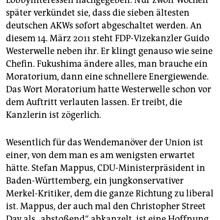
Lobbyinteressen nachgegeben. Nur zwölf Wochen
später verkündet sie, dass die sieben ältesten
deutschen AKWs sofort abgeschaltet werden. An
diesem 14. März 2011 steht FDP-Vizekanzler Guido
Westerwelle neben ihr. Er klingt genauso wie seine
Chefin. Fukushima ändere alles, man brauche ein
Moratorium, dann eine schnellere Energiewende.
Das Wort Moratorium hatte Westerwelle schon vor
dem Auftritt verlauten lassen. Er treibt, die
Kanzlerin ist zögerlich.
Wesentlich für das Wendemanöver der Union ist
einer, von dem man es am wenigsten erwartet
hätte. Stefan Mappus, CDU-Ministerpräsident in
Baden-Württemberg, ein jungkonservativer
Merkel-Kritiker, dem die ganze Richtung zu liberal
ist. Mappus, der auch mal den Christopher Street
Day als „abstoßend“ abkanzelt, ist eine Hoffnung