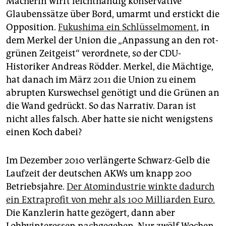
Macherin wirft leichthändig konservative
epaper login
Glaubenssätze über Bord, umarmt und erstickt die
Opposition.
Fukushima ein Schlüsselmoment
, in
dem Merkel der Union die „Anpassung an den rot-
grünen Zeitgeist“ verordnete, so der CDU-
Historiker Andreas Rödder. Merkel, die Mächtige,
hat danach im März 2011 die Union zu einem
abrupten Kurswechsel genötigt und die Grünen an
die Wand gedrückt. So das Narrativ. Daran ist
nicht alles falsch. Aber hatte sie nicht wenigstens
einen Koch dabei?
Im Dezember 2010 verlängerte Schwarz-Gelb die
Laufzeit der deutschen AKWs um knapp 200
Betriebsjahre.
Der Atomindustrie winkte dadurch
ein Extra­profit von mehr als 100 Milliarden Euro.
Die Kanzlerin hatte gezögert, dann aber