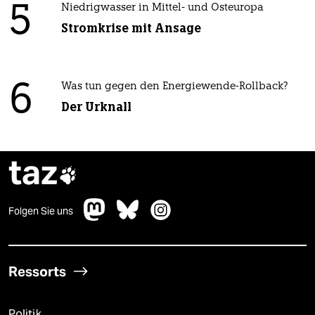
5
Niedrigwasser in Mittel- und Osteuropa
Stromkrise mit Ansage
6
Was tun gegen den Energiewende-Rollback?
Der Urknall
taz

Folgen Sie uns
Ressorts
Politik