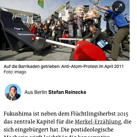
berlin
nord
wahrheit
verlag
verlag
veranstaltungen
Auf die Barrikaden getrieben: Anti-Atom-Protest im April 2011
Foto: imago
shop
fragen & hilfe
Aus Berlin
Stefan Reinecke
unterstützen
Fukushima ist neben dem Flüchtlingsherbst 2015
abo
das zentrale Kapitel für die
Merkel-Erzählung
, die
genossenschaft
sich eingebürgert hat. Die postideologische