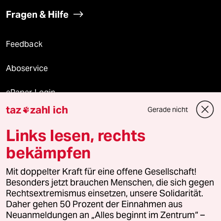
Fragen & Hilfe
Feedback
Aboservice
ePaper Login
taz
zahl ich
Gerade nicht

Downloads für Abonnierende
Links lesen, rechts
bekämpfen
© 2026 taz Verlags und Vertriebs GmbH
Mit doppelter Kraft für eine offene Gesellschaft!
Alle Rechte vorbehalten. Bei rechtlichen Fragen oder für Genehmigungen
wenden Sie sich bitte an
lizenzen@taz.de
Besonders jetzt brauchen Menschen, die sich gegen
Rechtsextremismus einsetzen, unsere Solidarität.
Daher gehen 50 Prozent der Einnahmen aus
Feedback
Redaktionsstatut
Kommune-Richtlinien
KI-
Neuanmeldungen an „Alles beginnt im Zentrum“ –