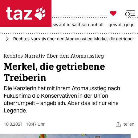

taz zahl ich
hitze
surfen
landtagswahl in sachsen-anhalt
gewalt gegen

taz zahl ich
ft
Rechtes Narrativ über den Atomausstieg: Merkel, die getriebene 
taz zahl ich
themen
Rechtes Narrativ über den Atomausstieg
Merkel, die getriebene
politik
Treiberin
öko
Die Kanzlerin hat mit ihrem Atomausstieg nach
Fukushima die Konservativen in der Union
gesellschaft
überrumpelt – angeblich. Aber das ist nur eine
Legende.
kultur
sport
10.3.2021
18:47 Uhr
teilen