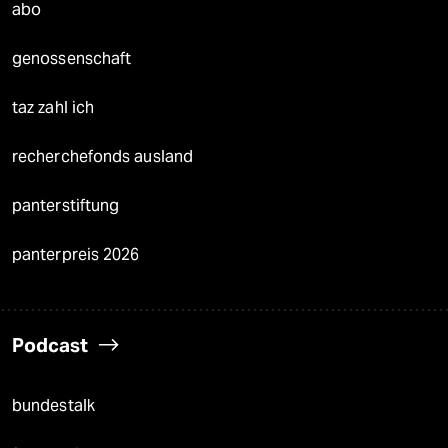
abo
genossenschaft
taz zahl ich
recherchefonds ausland
panterstiftung
panterpreis 2026
Podcast
bundestalk