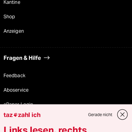
Kantine
Shop
Anzeigen
Fragen & Hilfe
Feedback
Aboservice
ePaper Login
taz
zahl ich
Gerade nicht

Downloads für Abonnierende
Links lesen, rechts