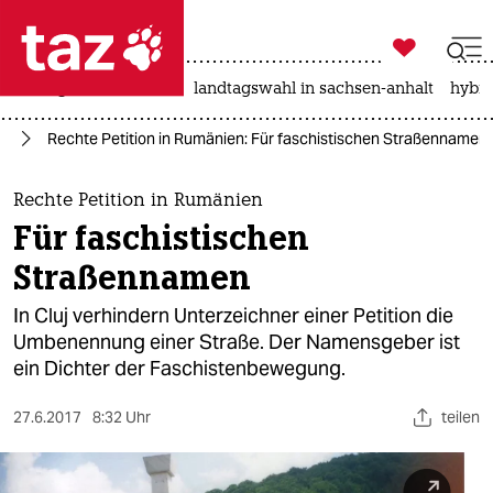

taz zahl ich
niedrigwasser
rente
landtagswahl in sachsen-anhalt
hybri

taz zahl ich
en
Rechte Petition in Rumänien: Für faschistischen Straßennamen
taz zahl ich
themen
Rechte Petition in Rumänien
Für faschistischen
politik
Straßennamen
öko
In Cluj verhindern Unterzeichner einer Petition die
Umbenennung einer Straße. Der Namensgeber ist
gesellschaft
ein Dichter der Faschistenbewegung.
kultur
27.6.2017
8:32 Uhr
teilen
sport