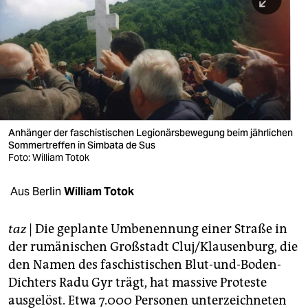
berlin
nord
wahrheit
verlag
verlag
Anhänger der faschistischen Legionärsbewegung beim jährlichen
Sommertreffen in Simbata de Sus
veranstaltungen
Foto: William Totok
shop
Aus Berlin
William Totok
fragen & hilfe
unterstützen
taz
| Die geplante Umbenennung einer Straße in
der rumänischen Großstadt Cluj/Klausenburg, die
abo
den Namen des faschistischen Blut-und-Boden-
Dichters Radu Gyr trägt, hat massive Proteste
genossenschaft
ausgelöst. Etwa 7.000 Personen unterzeichneten