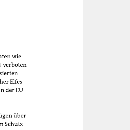
aten wie
U verboten
zierten
her Elfes
in der EU
fügen über
m Schutz