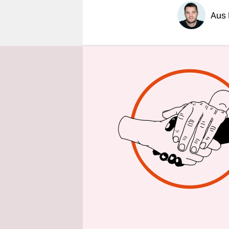
epaper login
Aus 
Mangos, Pa
heute zum 
Umweltschu
auf Pestizi
Ergebnis: 
35 verschi
Greenpeac
Getestet w
ar­bei­te­
Stichprobe
Auftrag de