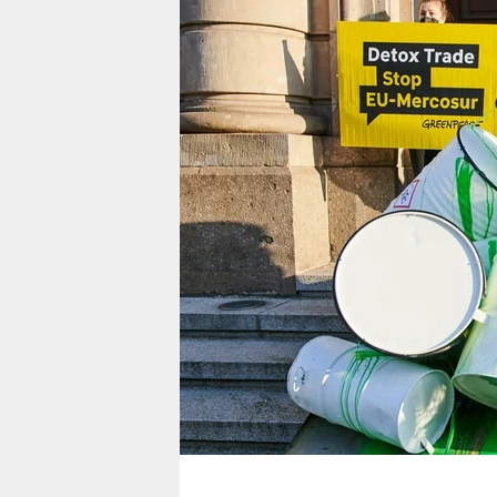
berlin
nord
wahrheit
verlag
verlag
veranstaltungen
shop
fragen & hilfe
unterstützen
abo
genossenschaft