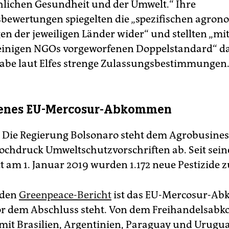
lichen Gesundheit und der Umwelt.“ Ihre
sbewertungen spiegelten die „spezifischen agro
n der jeweiligen Länder wider“ und stellten „mi
einigen NGOs vorgeworfenen Doppelstandard“ d
habe laut Elfes strenge Zulassungsbestimmungen
tenes EU-Mercosur-Abkommen
: Die Regierung Bolsonaro steht dem Agrobusine
ochdruck Umweltschutzvorschriften ab. Seit sei
t am 1. Januar 2019 wurden 1.172 neue Pestizide z
 den
Greenpeace-Bericht
ist das EU-Mercosur-A
or dem Abschluss steht. Von dem Freihandelsab
 mit Brasilien, Argentinien, Paraguay und Urugua