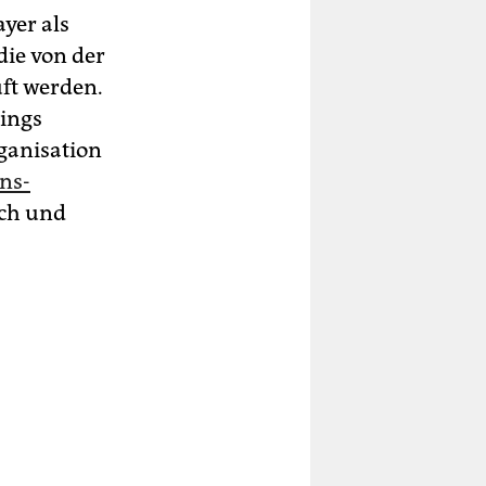
yer als
die von der
uft werden.
dings
rganisation
ons-
sch und