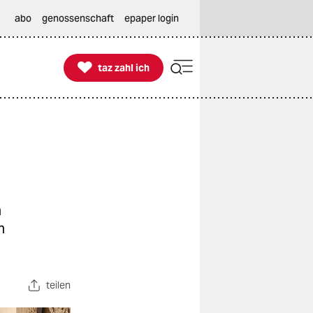
abo
genossenschaft
epaper login

taz zahl ich
taz zahl ich
n
n
teilen