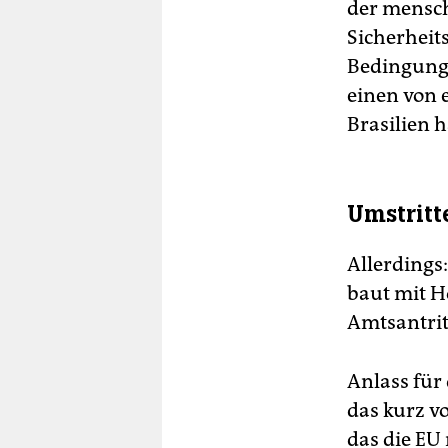
der mensch
Sicherheit
Bedingunge
einen von 
Brasilien 
Umstrit
Allerdings
baut mit H
Amtsantrit
Anlass für
das kurz v
das die EU