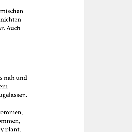
nomischen
tnichten
ar. Auch
.
ss nah und
nem
ugelassen.
bkommen,
kommen,
y plant,