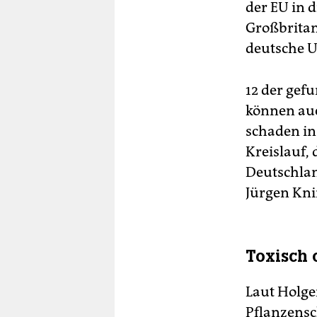
der EU in 
Großbritan
deutsche U
12 der ge
können au
schaden in
Kreislauf,
Deutschlan
Jürgen Knir
Toxisch 
Laut Holger
Pflanzensc