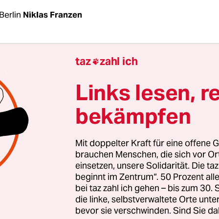
Berlin
Niklas Franzen
payas, Limetten: Exotische Früchte aus Brasilien
taz
zahl ich

festen Sortiment in fast jedem deutschen Superm
tzorganisation Greenpeace hat nun importierte
Links lesen, r
drückstände getestet und einen Bericht veröffentl
bekämpfen
In 59 Früchten konnten Rückstände nachgewiese
edene Wirkstoffe wurden ermittelt, viele gehören 
e in
die Kategorie der hochgefährlichen Pestizide
.
Mit doppelter Kraft für eine offene G
brauchen Menschen, die sich vor O
einsetzen, unsere Solidarität. Die ta
urden Mangos, Papayas, Melonen, Feigen und Lim
beginnt im Zentrum“. 50 Prozent a
r*in­nen von Greenpeace nahmen im April und Mai 
bei taz zahl ich gehen – bis zum 30
n, die Untersuchung führten zwei unabhängige 
die linke, selbstverwaltete Orte unte
bevor sie verschwinden. Sind Sie da
r Umweltschutzorganisation durch.