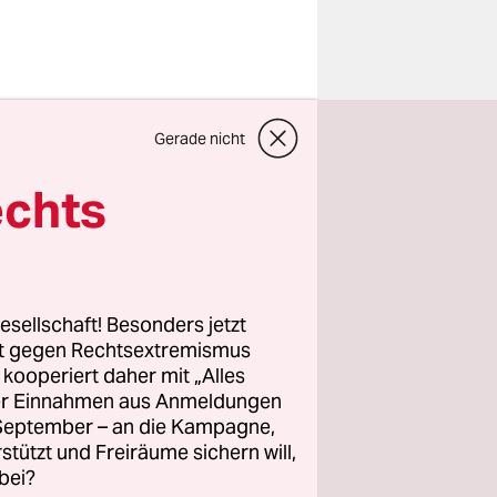
 zählen
Gerade nicht
arkt. Die
 Früchte
echts
icht. Das
n werden.
laut
esellschaft! Besonders jetzt
rt gegen Rechtsextremismus
z kooperiert daher mit „Alles
etten. Mit­
ller Einnahmen aus Anmeldungen
bundesweit
. September – an die Kampagne,
Labore im
rstützt und Freiräume sichern will,
bei?