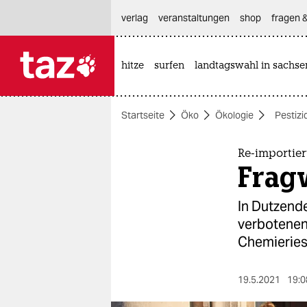
hautnavigation anspringen
hauptinhalt anspringen
footer anspringen
verlag
veranstaltungen
shop
fragen &
hitze
surfen
landtagswahl in sachse

taz zahl ich
taz zahl ich
Startseite
Öko
Ökologie
Pestizi
themen
politik
Re-importier
Frag
öko
In Dutzend
gesellschaft
verbotenen
Chemierie
kultur
sport
19.5.2021
19:0