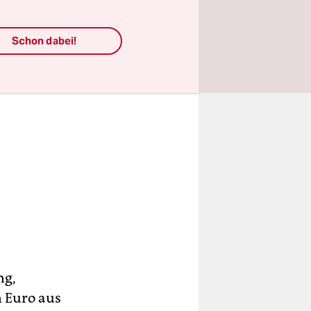
Schon dabei!
ng,
n Euro aus