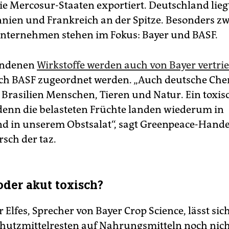
die Mercosur-Staaten exportiert. Deutschland lieg
nien und Frankreich an der Spitze. Besonders zw
nternehmen stehen im Fokus: Bayer und BASF.
fundenen
Wirkstoffe werden auch von Bayer vertri
ch BASF zugeordnet werden. „Auch deutsche Che
 Brasilien Menschen, Tieren und Natur. Ein toxis
 denn die belasteten Früchte landen wiederum in
d in unserem Obstsalat“, sagt Greenpeace-Hande
sch der taz.
oder akut toxisch?
 Elfes, Sprecher von Bayer Crop Science, lässt sic
hutzmittelresten auf Nahrungsmitteln noch nich