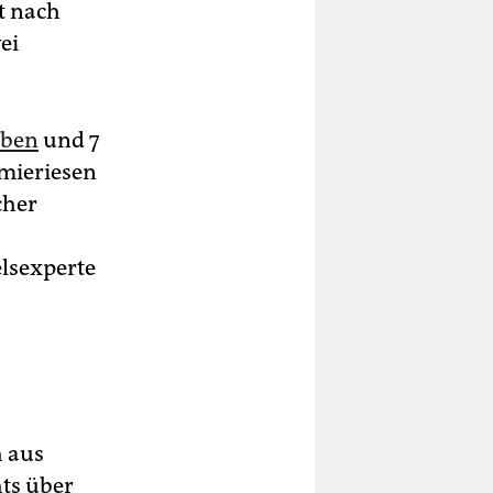
t nach
ei
eben
und 7
mieriesen
cher
lsexperte
h aus
ts über