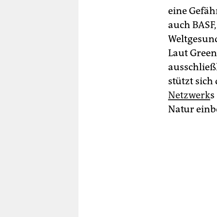
eine Gefäh
auch BASF,
Weltgesund
Laut Green
ausschließ
stützt sich
Netzwerk
s
Natur einb