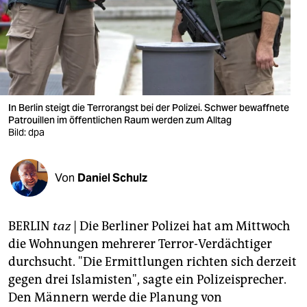
berlin
nord
wahrheit
verlag
In Berlin steigt die Terrorangst bei der Polizei. Schwer bewaffnete
verlag
Patrouillen im öffentlichen Raum werden zum Alltag
Bild: dpa
veranstaltungen
shop
Von
Daniel Schulz
fragen & hilfe
BERLIN
taz
| Die Berliner Polizei hat am Mittwoch
unterstützen
die Wohnungen mehrerer Terror-Verdächtiger
abo
durchsucht. "Die Ermittlungen richten sich derzeit
gegen drei Islamisten", sagte ein Polizeisprecher.
genossenschaft
Den Männern werde die Planung von