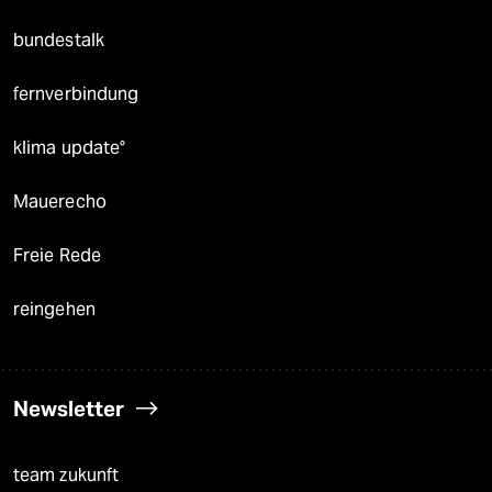
bundestalk
fernverbindung
klima update°
Mauerecho
Freie Rede
reingehen
Newsletter
team zukunft