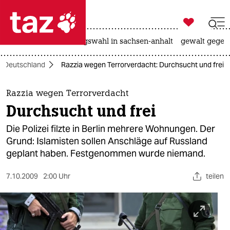

taz zahl ich
hitze
surfen
landtagswahl in sachsen-anhalt
gewalt gegen

taz zahl ich
Deutschland
Razzia wegen Terrorverdacht: Durchsucht und frei
taz zahl ich
themen
Razzia wegen Terrorverdacht
Durchsucht und frei
politik
Die Polizei filzte in Berlin mehrere Wohnungen. Der
öko
Grund: Islamisten sollen Anschläge auf Russland
geplant haben. Festgenommen wurde niemand.
gesellschaft
7.10.2009
2:00 Uhr
teilen
kultur
sport