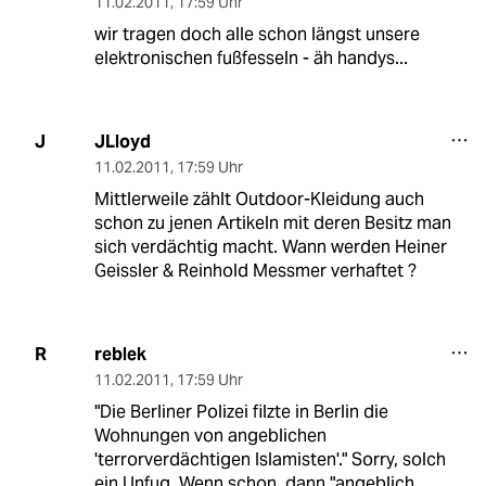
11.02.2011
,
17:59 Uhr
wir tragen doch alle schon längst unsere
elektronischen fußfesseln - äh handys...
JLloyd
J
11.02.2011
,
17:59 Uhr
Mittlerweile zählt Outdoor-Kleidung auch
schon zu jenen Artikeln mit deren Besitz man
sich verdächtig macht. Wann werden Heiner
Geissler & Reinhold Messmer verhaftet ?
reblek
R
11.02.2011
,
17:59 Uhr
"Die Berliner Polizei filzte in Berlin die
Wohnungen von angeblichen
'terrorverdächtigen Islamisten'." Sorry, solch
ein Unfug. Wenn schon, dann "angeblich