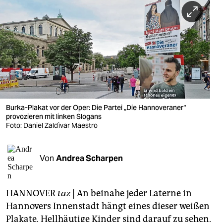
berlin
nord
wahrheit
verlag
verlag
veranstaltungen
Burka-Plakat vor der Oper: Die Partei „Die Hannoveraner“
provozieren mit linken Slogans
shop
Foto: Daniel Zaldìvar Maestro
fragen & hilfe
Von
Andrea Scharpen
unterstützen
abo
HANNOVER
taz
| An beinahe jeder Laterne in
genossenschaft
Hannovers Innenstadt hängt eines dieser weißen
Plakate. Hellhäutige Kinder sind darauf zu sehen,