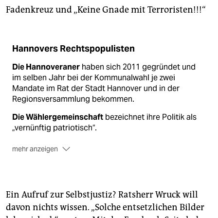
Fadenkreuz und „Keine Gnade mit Terroristen!!!“
Hannovers Rechtspopulisten
Die Hannoveraner
haben sich 2011 gegründet und
im selben Jahr bei der Kommunalwahl je zwei
Mandate im Rat der Stadt Hannover und in der
Regionsversammlung bekommen.
Die Wählergemeinschaft
bezeichnet ihre Politik als
„vernünftig patriotisch“.
mehr anzeigen
Die AfD
hat bisher keine Sitze in den kommunalen
Parlamenten in Hannover und tritt 2016 in Konkurrenz
zu „Die Hannoveraner“ an.
Ein Aufruf zur Selbstjustiz? Ratsherr Wruck will
davon nichts wissen. „Solche entsetzlichen Bilder