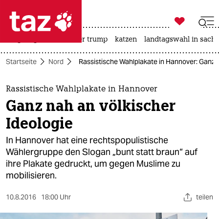

taz zahl ich
bergsteigen
usa unter trump
katzen
landtagswahl in sachs

taz zahl ich
Startseite
Nord
Rassistische Wahlplakate in Hannover: Ganz n
taz zahl ich
themen
Rassistische Wahlplakate in Hannover
Ganz nah an völkischer
politik
Ideologie
öko
In Hannover hat eine rechtspopulistische
Wählergruppe den Slogan „bunt statt braun“ auf
gesellschaft
ihre Plakate gedruckt, um gegen Muslime zu
mobilisieren.
kultur
sport
10.8.2016
18:00 Uhr
teilen