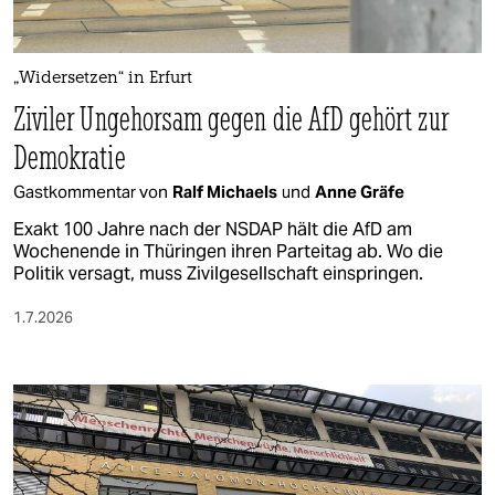
berlin
nord
„Widersetzen“ in Erfurt
wahrheit
Ziviler Ungehorsam gegen die AfD gehört zur
verlag
Demokratie
Gastkommentar von
Ralf Michaels
und
Anne Gräfe
verlag
Exakt 100 Jahre nach der NSDAP hält die AfD am
veranstaltungen
Wochenende in Thüringen ihren Parteitag ab. Wo die
Politik versagt, muss Zivilgesellschaft einspringen.
shop
1.7.2026
fragen & hilfe
unterstützen
abo
genossenschaft