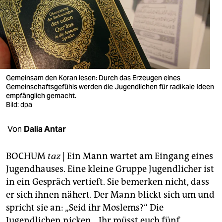
berlin
nord
wahrheit
verlag
Gemeinsam den Koran lesen: Durch das Erzeugen eines
verlag
Gemeinschaftsgefühls werden die Jugendlichen für radikale Ideen
empfänglich gemacht.
Bild: dpa
veranstaltungen
shop
Von
Dalia Antar
fragen & hilfe
BOCHUM
taz
| Ein Mann wartet am Eingang eines
unterstützen
Jugendhauses. Eine kleine Gruppe Jugendlicher ist
in ein Gespräch vertieft. Sie bemerken nicht, dass
abo
er sich ihnen nähert. Der Mann blickt sich um und
genossenschaft
spricht sie an: „Seid ihr Moslems?“ Die
Jugendlichen nicken. „Ihr müsst euch fünf