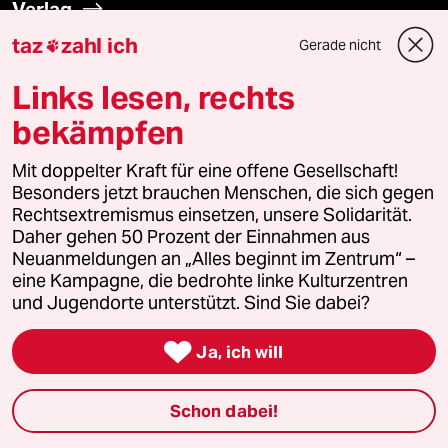
Verlag
taz
zahl ich
Gerade nicht

Aktuelles
Links lesen, rechts
Hausblog
bekämpfen
Die Seitenwende
Mit doppelter Kraft für eine offene Gesellschaft!
Besonders jetzt brauchen Menschen, die sich gegen
Rechtsextremismus einsetzen, unsere Solidarität.
Stellen
Daher gehen 50 Prozent der Einnahmen aus
Neuanmeldungen an „Alles beginnt im Zentrum“ –
Presse
eine Kampagne, die bedrohte linke Kulturzentren
und Jugendorte unterstützt. Sind Sie dabei?

Ja, ich will
Unterstützen
Schon dabei!
abo