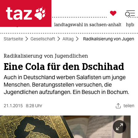

taz zahl ich
niedrigwasser
rente
landtagswahl in sachsen-anhalt
hybri

taz zahl ich
Startseite
Gesellschaft
Alltag
Radikalisierung von Jugendl
taz zahl ich
themen
Radikalisierung von Jugendlichen
Eine Cola für den Dschihad
politik
Auch in Deutschland werben Salafisten um junge
öko
Menschen. Beratungsstellen versuchen, die
Jugendlichen aufzufangen. Ein Besuch in Bochum.
gesellschaft
21.1.2015
8:28 Uhr
teilen
kultur
sport